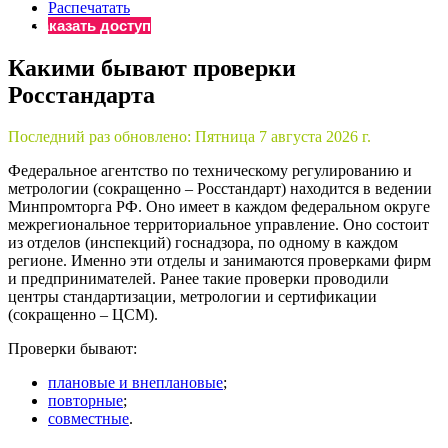
×
Распечатать
Бератор
Заказать доступ
«Практическая энциклопедия бухгалтера»
Какими бывают проверки
Материалы электронного журнала
Росстандарта
«Нормативные акты для бухгалтера»
Материалы электронного журнала
«Практическая бухгалтерия»
Последний раз обновлено:
Пятница 7 августа 2026 г.
Онлайн-сервисы «Учетная политика» и «Алгоритмы для
Федеральное агентство по техническому регулированию и
метрологии (сокращенно – Росстандарт) находится в ведении
Минпромторга РФ. Оно имеет в каждом федеральном округе
Просто заполните форму, и мы вышлем вам на почту письмо
межрегиональное территориальное управление. Оно состоит
из отделов (инспекций) госнадзора, по одному в каждом
регионе. Именно эти отделы и занимаются проверками фирм
и предпринимателей. Ранее такие проверки проводили
центры стандартизации, метрологии и сертификации
(сокращенно – ЦСМ).
Проверки бывают:
плановые и внеплановые
;
повторные
;
совместные
.