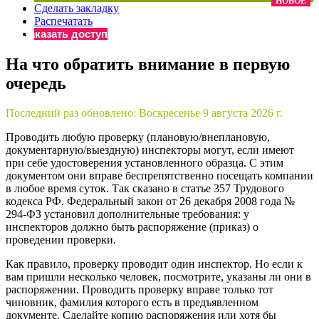
НОВОЕ
Сделать закладку
×
Бератор
Распечатать
«Практическая энциклопедия бухгалтера»
Заказать доступ
Материалы электронного журнала
На что обратить внимание в первую
«Нормативные акты для бухгалтера»
очередь
Материалы электронного журнала
«Практическая бухгалтерия»
Онлайн-сервисы «Учетная политика» и «Алгоритмы для
Последний раз обновлено:
Воскресенье 9 августа 2026 г.
Проводить любую проверку (плановую/внеплановую,
документарную/выездную) инспекторы могут, если имеют
Просто заполните форму, и мы вышлем вам на почту письмо
при себе удостоверения установленного образца. С этим
документом они вправе беспрепятственно посещать компании
в любое время суток. Так сказано в статье 357 Трудового
кодекса РФ. Федеральный закон от 26 декабря 2008 года №
294-ФЗ установил дополнительные требования: у
инспекторов должно быть распоряжение (приказ) о
проведении проверки.
Как правило, проверку проводит один инспектор. Но если к
вам пришли несколько человек, посмотрите, указаны ли они в
распоряжении. Проводить проверку вправе только тот
чиновник, фамилия которого есть в предъявленном
документе. Сделайте копию распоряжения или хотя бы