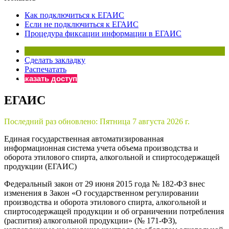
×
Бератор
Как подключиться к ЕГАИС
«Практическая энциклопедия бухгалтера»
Если не подключиться к ЕГАИС
Процедура фиксации информации в ЕГАИС
Материалы электронного журнала
«Нормативные акты для бухгалтера»
Материалы электронного журнала
Сделать закладку
«Практическая бухгалтерия»
Распечатать
Заказать доступ
Онлайн-сервисы «Учетная политика» и «Алгоритмы для
ЕГАИС
Просто заполните форму, и мы вышлем вам на почту письмо
Последний раз обновлено:
Пятница 7 августа 2026 г.
Единая государственная автоматизированная
информационная система учета объема производства и
оборота этилового спирта, алкогольной и спиртосодержащей
продукции (ЕГАИС)
Федеральный закон от 29 июня 2015 года № 182-ФЗ внес
изменения в Закон «О государственном регулировании
производства и оборота этилового спирта, алкогольной и
спиртосодержащей продукции и об ограничении потребления
(распития) алкогольной продукции» (№ 171-ФЗ),