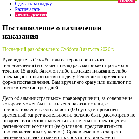
НОВОЕ
Сделать закладку
×
Бератор
Распечатать
«Практическая энциклопедия бухгалтера»
Заказать доступ
Материалы электронного журнала
Постановление о назначении
«Нормативные акты для бухгалтера»
наказания
Материалы электронного журнала
«Практическая бухгалтерия»
Онлайн-сервисы «Учетная политика» и «Алгоритмы для
Последний раз обновлено:
Суббота 8 августа 2026 г.
Руководитель Службы или ее территориального
подразделения (его заместитель) рассматривает протокол в
Просто заполните форму, и мы вышлем вам на почту письмо
течение 15 дней. Затем он либо назначает наказание, либо
прекращает производство по делу. Решение оформляется в
форме постановления. Вам вручат его сразу или вышлют по
почте в течение трех дней.
Дело об административном правонарушении, за совершение
которого может быть назначено наказание в виде
приостановления деятельности (90 суток) и применен
временный запрет деятельности, должно быть рассмотрено не
позднее пяти суток с момента фактического прекращения
деятельности компании (ее филиалов, представительств,
производственных участков). Срок временного запрета
деятельности засчитывается в срок приостановления