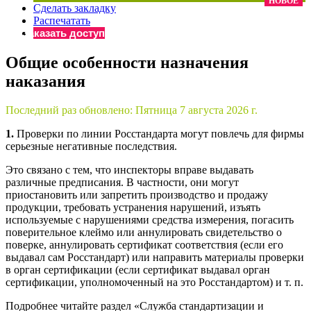
НОВОЕ
Сделать закладку
×
Бератор
Распечатать
«Практическая энциклопедия бухгалтера»
Заказать доступ
Материалы электронного журнала
Общие особенности назначения
«Нормативные акты для бухгалтера»
наказания
Материалы электронного журнала
«Практическая бухгалтерия»
Онлайн-сервисы «Учетная политика» и «Алгоритмы для
Последний раз обновлено:
Пятница 7 августа 2026 г.
1.
Проверки по линии Росстандарта могут повлечь для фирмы
серьезные негативные последствия.
Просто заполните форму, и мы вышлем вам на почту письмо
Это связано с тем, что инспекторы вправе выдавать
различные предписания. В частности, они могут
приостановить или запретить производство и продажу
продукции, требовать устранения нарушений, изъять
используемые с нарушениями средства измерения, погасить
поверительное клеймо или аннулировать свидетельство о
поверке, аннулировать сертификат соответствия (если его
выдавал сам Росстандарт) или направить материалы проверки
в орган сертификации (если сертификат выдавал орган
сертификации, уполномоченный на это Росстандартом) и т. п.
Подробнее читайте раздел «Служба стандартизации и