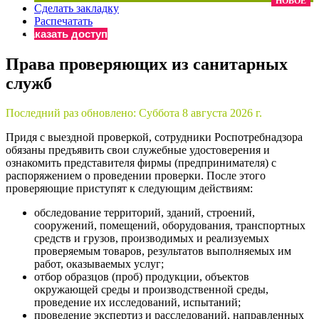
НОВОЕ
Сделать закладку
×
Бератор
Распечатать
«Практическая энциклопедия бухгалтера»
Заказать доступ
Материалы электронного журнала
Права проверяющих из санитарных
«Нормативные акты для бухгалтера»
служб
Материалы электронного журнала
«Практическая бухгалтерия»
Онлайн-сервисы «Учетная политика» и «Алгоритмы для
Последний раз обновлено:
Суббота 8 августа 2026 г.
Придя с выездной проверкой, сотрудники Роспотребнадзора
обязаны предъявить свои служебные удостоверения и
Просто заполните форму, и мы вышлем вам на почту письмо
ознакомить представителя фирмы (предпринимателя) с
распоряжением о проведении проверки. После этого
проверяющие приступят к следующим действиям:
обследование территорий, зданий, строений,
сооружений, помещений, оборудования, транспортных
средств и грузов, производимых и реализуемых
проверяемым товаров, результатов выполняемых им
работ, оказываемых услуг;
отбор образцов (проб) продукции, объектов
окружающей среды и производственной среды,
проведение их исследований, испытаний;
проведение экспертиз и расследований, направленных