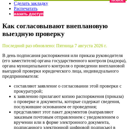
НОВОЕ
Сделать закладку
×
Бератор
Распечатать
«Практическая энциклопедия бухгалтера»
Заказать доступ
Материалы электронного журнала
Как согласовывают внеплановую
«Нормативные акты для бухгалтера»
выездную проверку
Материалы электронного журнала
«Практическая бухгалтерия»
Онлайн-сервисы «Учетная политика» и «Алгоритмы для
Последний раз обновлено:
Пятница 7 августа 2026 г.
В день подписания распоряжения или приказа руководителя
(его заместителя) органа государственного контроля (надзора),
Просто заполните форму, и мы вышлем вам на почту письмо
органа муниципального контроля о проведении внеплановой
выездной проверки юридического лица, индивидуального
предпринимателя:
составляют заявление о согласовании этой проверки с
прокуратурой;
к заявлению прилагают копию распоряжения (приказа)
о проверке и документы, которые содержат сведения,
послужившие основанием ее проведения;
представляют этот пакет документов (направляют
заказным почтовым отправлением с уведомлением о
вручении или в форме электронного документа,
подписанного электронной цифровой подписью) в