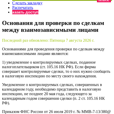
НОВОЕ
Сделать закладку
×
Бератор
Распечатать
«Практическая энциклопедия бухгалтера»
Заказать доступ
Материалы электронного журнала
Основания для проверки по сделкам
«Нормативные акты для бухгалтера»
между взаимозависимыми лицами
Материалы электронного журнала
«Практическая бухгалтерия»
Онлайн-сервисы «Учетная политика» и «Алгоритмы для
Последний раз обновлено:
Пятница 7 августа 2026 г.
Основаниями для проведения проверки по сделкам между
взаимозависимыми лицами являются:
Просто заполните форму, и мы вышлем вам на почту письмо
1) уведомление о контролируемых сделках, поданное
налогоплательщиком (ст. 105.16 НК РФ). Если фирма
совершает контролируемые сделки, то о них нужно сообщить
в налоговую инспекцию по месту своего нахождения.
Уведомление о контролируемых сделках, совершенных в
календарном году, необходимо представить в налоговую
инспекцию, не позднее 20 мая года, следующего за
календарным годом совершения сделки (п. 2 ст. 105.16 НК
РФ).
Приказом ФНС России от 26 июля 2019 г. № ММВ-7-13/380@