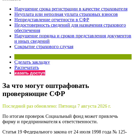
×
Бератор
Нарушение срока регистрации в качестве страхователя
«Практическая энциклопедия бухгалтера»
Неуплата или неполная уплата страховых взносов
Непредставление отчетности в СФР
Материалы электронного журнала
Недостоверность сведений для назначения страхового
«Нормативные акты для бухгалтера»
обеспечения
Материалы электронного журнала
Нарушение порядка и сроков представления документов
«Практическая бухгалтерия»
и иных сведений
Сокрытие страхового случая
Онлайн-сервисы «Учетная политика» и «Алгоритмы для
Сделать закладку
Просто заполните форму, и мы вышлем вам на почту письмо
Распечатать
Заказать доступ
За что могут оштрафовать
проверяющие СФР
Последний раз обновлено:
Пятница 7 августа 2026 г.
По итогам проверок Социальный фонд может привлечь
фирму и предпринимателя к ответственности.
Статья 19 Федерального закона от 24 июля 1998 года № 125-