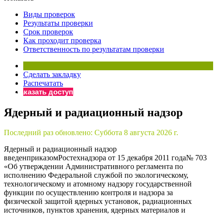
×
Бератор
Виды проверок
«Практическая энциклопедия бухгалтера»
Результаты проверки
Срок проверок
Материалы электронного журнала
Как проходит проверка
«Нормативные акты для бухгалтера»
Ответственность по результатам проверки
Материалы электронного журнала
«Практическая бухгалтерия»
Сделать закладку
Онлайн-сервисы «Учетная политика» и «Алгоритмы для
Распечатать
Заказать доступ
Просто заполните форму, и мы вышлем вам на почту письмо
Ядерный и радиационный надзор
Последний раз обновлено:
Суббота 8 августа 2026 г.
Ядерный и радиационный надзор
введенприказомРостехнадзора от 15 декабря 2011 года№ 703
«Об утверждении Административного регламента по
исполнению Федеральной службой по экологическому,
технологическому и атомному надзору государственной
функции по осуществлению контроля и надзора за
физической защитой ядерных установок, радиационных
источников, пунктов хранения, ядерных материалов и