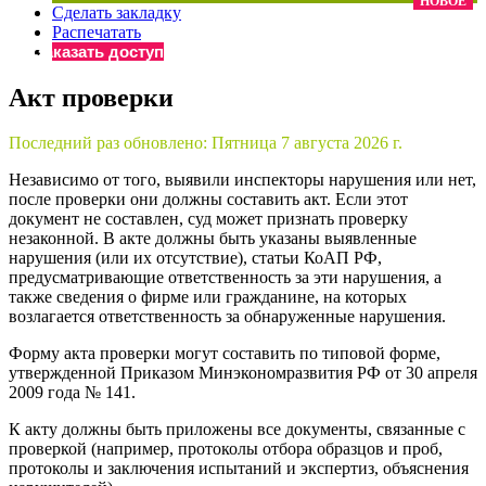
НОВОЕ
Сделать закладку
×
Бератор
Распечатать
«Практическая энциклопедия бухгалтера»
Заказать доступ
Материалы электронного журнала
Акт проверки
«Нормативные акты для бухгалтера»
Материалы электронного журнала
Последний раз обновлено:
Пятница 7 августа 2026 г.
«Практическая бухгалтерия»
Онлайн-сервисы «Учетная политика» и «Алгоритмы для
Независимо от того, выявили инспекторы нарушения или нет,
после проверки они должны составить акт. Если этот
документ не составлен, суд может признать проверку
незаконной. В акте должны быть указаны выявленные
Просто заполните форму, и мы вышлем вам на почту письмо
нарушения (или их отсутствие), статьи КоАП РФ,
предусматривающие ответственность за эти нарушения, а
также сведения о фирме или гражданине, на которых
возлагается ответственность за обнаруженные нарушения.
Форму акта проверки могут составить по типовой форме,
утвержденной Приказом Минэкономразвития РФ от 30 апреля
2009 года № 141.
К акту должны быть приложены все документы, связанные с
проверкой (например, протоколы отбора образцов и проб,
протоколы и заключения испытаний и экспертиз, объяснения