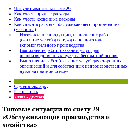
×
Бератор
Что учитывается на счете 29
«Практическая энциклопедия бухгалтера»
Как учесть прямые расходы
Как учесть косвенные расходы
Материалы электронного журнала
Как списать расходы обслуживающего производства
«Нормативные акты для бухгалтера»
(хозяйства)
Материалы электронного журнала
Изготовление продукции, выполнение работ
«Практическая бухгалтерия»
(оказание услуг) для нужд основного или
вспомогательного производства
Онлайн-сервисы «Учетная политика» и «Алгоритмы для
Выполнение работ (оказание услуг) для
непроизводственных нужд на бесплатной основе
Выполнение работ (оказание услуг) для сторонних
Просто заполните форму, и мы вышлем вам на почту письмо
организаций и для собственных непроизводственных
нужд на платной основе
Сделать закладку
Распечатать
Заказать доступ
Типовые ситуации по счету 29
«Обслуживающие производства и
хозяйства»