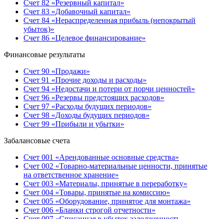
Счет 82 «Резервный капитал»
Счет 83 «Добавочный капитал»
Счет 84 «Нераспределенная прибыль (непокрытый
убыток)»
Счет 86 «Целевое финансирование»
Финансовые результаты
Счет 90 «Продажи»
Счет 91 «Прочие доходы и расходы»
Счет 94 «Недостачи и потери от порчи ценностей»
Счет 96 «Резервы предстоящих расходов»
Счет 97 «Расходы будущих периодов»
Счет 98 «Доходы будущих периодов»
Счет 99 «Прибыли и убытки»
Забалансовые счета
Счет 001 «Арендованные основные средства»
Счет 002 «Товарно-материальные ценности, принятые
на ответственное хранение»
Счет 003 «Материалы, принятые в переработку»
Счет 004 «Товары, принятые на комиссию»
Счет 005 «Оборудование, принятое для монтажа»
Счет 006 «Бланки строгой отчетности»
Счет 007 «Списанная в убыток задолженность