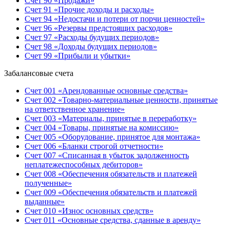
Счет 90 «Продажи»
Счет 91 «Прочие доходы и расходы»
Счет 94 «Недостачи и потери от порчи ценностей»
Счет 96 «Резервы предстоящих расходов»
Счет 97 «Расходы будущих периодов»
Счет 98 «Доходы будущих периодов»
Счет 99 «Прибыли и убытки»
Забалансовые счета
Счет 001 «Арендованные основные средства»
Счет 002 «Товарно-материальные ценности, принятые
на ответственное хранение»
Счет 003 «Материалы, принятые в переработку»
Счет 004 «Товары, принятые на комиссию»
Счет 005 «Оборудование, принятое для монтажа»
Счет 006 «Бланки строгой отчетности»
Счет 007 «Списанная в убыток задолженность
неплатежеспособных дебиторов»
Счет 008 «Обеспечения обязательств и платежей
полученные»
Счет 009 «Обеспечения обязательств и платежей
выданные»
Счет 010 «Износ основных средств»
Счет 011 «Основные средства, сданные в аренду»