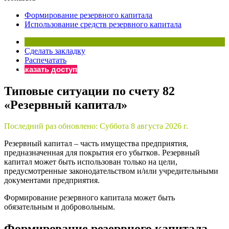
×
Бератор
Формирование резервного капитала
«Практическая энциклопедия бухгалтера»
Использование средств резервного капитала
Материалы электронного журнала
«Нормативные акты для бухгалтера»
Сделать закладку
Материалы электронного журнала
Распечатать
«Практическая бухгалтерия»
Заказать доступ
Онлайн-сервисы «Учетная политика» и «Алгоритмы для
Типовые ситуации по счету 82
«Резервный капитал»
Просто заполните форму, и мы вышлем вам на почту письмо
Последний раз обновлено:
Суббота 8 августа 2026 г.
Резервный капитал – часть имущества предприятия,
предназначенная для покрытия его убытков. Резервный
капитал может быть использован только на цели,
предусмотренные законодательством и/или учредительными
документами предприятия.
Формирование резервного капитала может быть
обязательным и добровольным.
Формирование резервного капитала