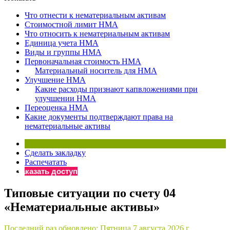
×
Бератор
Что отнести к нематериальным активам
«Практическая энциклопедия бухгалтера»
Стоимостной лимит НМА
Что относить к нематериальным активам
Материалы электронного журнала
Единица учета НМА
«Нормативные акты для бухгалтера»
Виды и группы НМА
Материалы электронного журнала
Первоначальная стоимость НМА
«Практическая бухгалтерия»
Материальный носитель для НМА
Улучшение НМА
Онлайн-сервисы «Учетная политика» и «Алгоритмы для
Какие расходы признают капвложениями при
улучшении НМА
Переоценка НМА
Просто заполните форму, и мы вышлем вам на почту письмо
Какие документы подтверждают права на
нематериальные активы
Сделать закладку
Распечатать
Заказать доступ
Типовые ситуации по счету 04
«Нематериальные активы»
Последний раз обновлено:
Пятница 7 августа 2026 г.