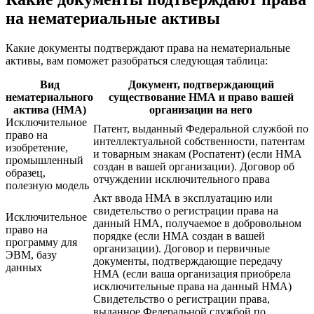
на нематериальные активы
Какие документы подтверждают права на нематериальные
активы, вам поможет разобраться следующая таблица:
Вид
Документ, подтверждающий
нематериального
существование НМА и право вашей
актива (НМА)
организации на него
Исключительное
Патент, выданный Федеральной службой по
право на
интеллектуальной собственности, патентам
изобретение,
и товарным знакам (Роспатент) (если НМА
промышленный
создан в вашей организации). Договор об
образец,
отчуждении исключительного права
полезную модель
Акт ввода НМА в эксплуатацию или
свидетельство о регистрации права на
Исключительное
данный НМА, получаемое в добровольном
право на
порядке (если НМА создан в вашей
программу для
организации). Договор и первичные
ЭВМ, базу
документы, подтверждающие передачу
данных
НМА (если ваша организация приобрела
исключительные права на данный НМА)
Свидетельство о регистрации права,
выданное Федеральной службой по