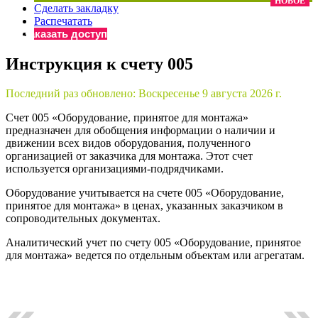
НОВОЕ
Сделать закладку
×
Бератор
Распечатать
«Практическая энциклопедия бухгалтера»
Заказать доступ
Материалы электронного журнала
Инструкция к счету 005
«Нормативные акты для бухгалтера»
Материалы электронного журнала
Последний раз обновлено:
Воскресенье 9 августа 2026 г.
«Практическая бухгалтерия»
Онлайн-сервисы «Учетная политика» и «Алгоритмы для
Счет 005 «Оборудование, принятое для монтажа»
предназначен для обобщения информации о наличии и
движении всех видов оборудования, полученного
организацией от заказчика для монтажа. Этот счет
Просто заполните форму, и мы вышлем вам на почту письмо
используется организациями-подрядчиками.
Оборудование учитывается на счете 005 «Оборудование,
принятое для монтажа» в ценах, указанных заказчиком в
сопроводительных документах.
Аналитический учет по счету 005 «Оборудование, принятое
для монтажа» ведется по отдельным объектам или агрегатам.