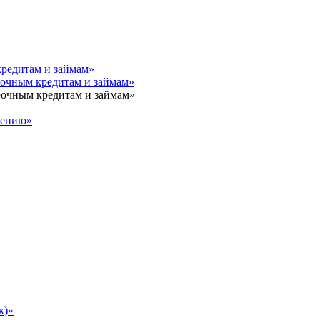
кредитам и займам»
рочным кредитам и займам»
рочным кредитам и займам»
чению»
к)»