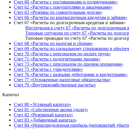
Счет 60 «Расчеты с поставщиками и подрядчиками»
Счет 62 «Расчеты с покупателями и заказчиками»
Счет 63 «Резервы по сомнительным долгам»
Счет 66 «Расчеты по краткосрочным кредитам и займам»
Счет 67 «Расчеты по долгосрочным кредитам и займам»
Инструкция к счету 67 «Расчеты по долгосрочным 
Типовые ситуации по счету 67 «Расчеты по долгос
Типовые проводки по счету 67 «Расчеты по долгос
Счет 68 «Расчеты по налогам и сборам»
Счет 69 «Расчеты по социальному страхованию и обеспе
Счет 70 «Расчеты с персоналом по оплате труда»
Счет 71 «Расчеты с подотчетными лицами»
Счет 73 «Расчеты с персоналом по прочим операциям»
Счет 75 «Расчеты с учредителями»
Счет 76 «Расчеты с разными дебиторами и кредиторами»
Счет 77 «Отложенные налоговые обязательства»
Счет 79 «Внутрихозяйственные расчеты»
Капитал
Счет 80 «Уставный капитал»
Счет 81 «Собственные акции (доли)»
Счет 82 «Резервный капитал»
Счет 83 «Добавочный капитал»
Счет 84 «Нераспределенная прибыль (непокрытый убыто