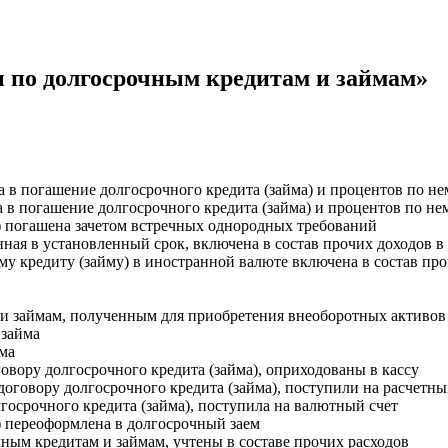
ая энциклопедия бухгалтера»
электронного журнала
ы по долгосрочным кредитам и займам»
е акты для бухгалтера»
электронного журнала
ая бухгалтерия»
исы «Учетная политика» и «Алгоритмы для бухгалтера»
а в погашение долгосрочного кредита (займа) и процентов по не
 в погашение долгосрочного кредита (займа) и процентов по не
те форму, и мы вышлем вам на почту письмо с льготным счетом.
) погашена зачетом встречных однородных требований
ная в установленный срок, включена в состав прочих доходов в 
у кредиту (займу) в иностранной валюте включена в состав пр
и займам, полученным для приобретения внеоборотных активов
 займа
ма
вору долгосрочного кредита (займа), оприходованы в кассу
оговору долгосрочного кредита (займа), поступили на расчетны
госрочного кредита (займа), поступила на валютный счет
 переоформлена в долгосрочный заем
ным кредитам и займам, учтены в составе прочих расходов