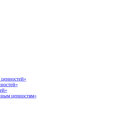
 ценностей»
нностей»
ей»
енным ценностям»