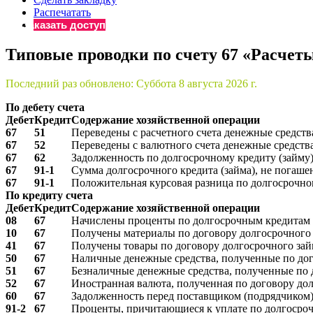
Распечатать
Бератор
Заказать доступ
«Практическ
Материалы 
Типовые проводки по счету 67 «Расчет
«Нормативны
Материалы 
Последний раз обновлено:
Суббота 8 августа 2026 г.
«Практическ
По дебету счета
Онлайн-серв
Дебет
Кредит
Содержание хозяйственной операции
67
51
Переведены с расчетного счета денежные средств
67
52
Переведены с валютного счета денежные средства
Просто заполни
67
62
Задолженность по долгосрочному кредиту (займу
67
91-1
Сумма долгосрочного кредита (займа), не погашен
67
91-1
Положительная курсовая разница по долгосрочном
По кредиту счета
Дебет
Кредит
Содержание хозяйственной операции
08
67
Начислены проценты по долгосрочным кредитам 
10
67
Получены материалы по договору долгосрочного
41
67
Получены товары по договору долгосрочного зай
50
67
Наличные денежные средства, полученные по дого
51
67
Безналичные денежные средства, полученные по д
52
67
Иностранная валюта, полученная по договору дол
60
67
Задолженность перед поставщиком (подрядчиком)
91-2
67
Проценты, причитающиеся к уплате по долгосроч