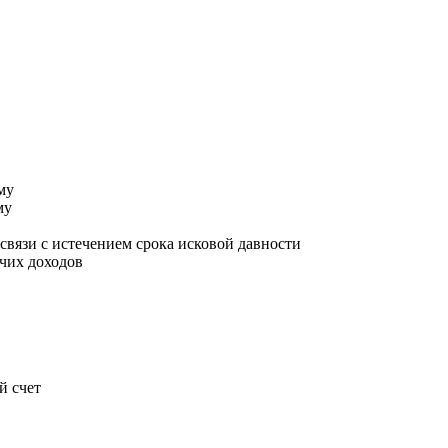
му
му
связи с истечением срока исковой давности
очих доходов
й счет