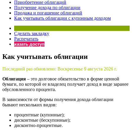
Приобретение облигаций
Бератор
Получение дохода по облигации
Продажа и погашение облигаций
«Практическая энциклопедия бухгалтера»
Как учитывать облигации с купонным доходом
Материалы электронного журнала
«Нормативные акты для бухгалтера»
Материалы электронного журнала
Сделать закладку
Распечатать
«Практическая бухгалтерия»
Заказать доступ
Онлайн-сервисы «Учетная политика» и «Алгоритмы для
Как учитывать облигации
Просто заполните форму, и мы вышлем вам на почту письмо
Последний раз обновлено:
Воскресенье 9 августа 2026 г.
Облигация
– это долговое обязательство в форме ценной
бумаги, по которой ее владелец получает доход в виде заранее
обусловленного процента.
В зависимости от формы получения дохода облигации
бывают нескольких видов:
процентные (купонные);
дисконтные (бескупонные);
дисконтно-процентные.