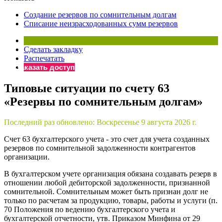
×
Бератор
Создание резервов по сомнительным долгам
«Практическая энциклопедия бухгалтера»
Списание неизрасходованных сумм резервов
Материалы электронного журнала
«Нормативные акты для бухгалтера»
Сделать закладку
Материалы электронного журнала
Распечатать
«Практическая бухгалтерия»
Заказать доступ
Онлайн-сервисы «Учетная политика» и «Алгоритмы для
Типовые ситуации по счету 63
«Резервы по сомнительным долгам»
Просто заполните форму, и мы вышлем вам на почту письмо
Последний раз обновлено:
Воскресенье 9 августа 2026 г.
Счет 63 бухгалтерского учета - это счет для учета созданных
резервов по сомнительной задолженности контрагентов
организации.
В бухгалтерском учете организация обязана создавать резерв в
отношении любой дебиторской задолженности, признанной
сомнительной. Сомнительным может быть признан долг не
только по расчетам за продукцию, товары, работы и услуги (п.
70 Положения по ведению бухгалтерского учета и
бухгалтерской отчетности, утв. Приказом Минфина от 29