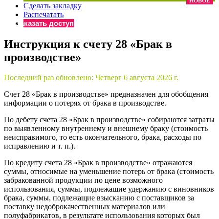
НОВОЕ
Сделать закладку
×
Бератор
Распечатать
«Практическая энциклопедия бухгалтера»
Заказать доступ
Материалы электронного журнала
Инструкция к счету 28 «Брак в
«Нормативные акты для бухгалтера»
производстве»
Материалы электронного журнала
«Практическая бухгалтерия»
Онлайн-сервисы «Учетная политика» и «Алгоритмы для
Последний раз обновлено:
Четверг 6 августа 2026 г.
Счет 28 «Брак в производстве» предназначен для обобщения
информации о потерях от брака в производстве.
Просто заполните форму, и мы вышлем вам на почту письмо
По дебету счета 28 «Брак в производстве» собираются затраты
по выявленному внутреннему и внешнему браку (стоимость
неисправимого, то есть окончательного, брака, расходы по
исправлению и т. п.).
По кредиту счета 28 «Брак в производстве» отражаются
суммы, относимые на уменьшение потерь от брака (стоимость
забракованной продукции по цене возможного
использования, суммы, подлежащие удержанию с виновников
брака, суммы, подлежащие взысканию с поставщиков за
поставку недоброкачественных материалов или
полуфабрикатов, в результате использования которых был