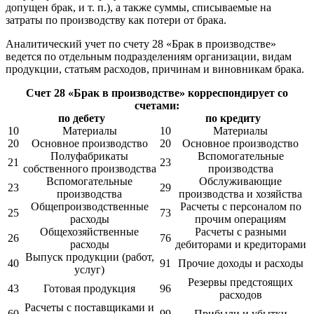
допущен брак, и т. п.), а также суммы, списываемые на
затраты по производству как потери от брака.
Аналитический учет по счету 28 «Брак в производстве»
ведется по отдельным подразделениям организации, видам
продукции, статьям расходов, причинам и виновникам брака.
Счет 28 «Брак в производстве» корреспондирует со
счетами:
по дебету
по кредиту
10
Материалы
10
Материалы
20
Основное производство
20
Основное производство
Полуфабрикаты
Вспомогательные
21
23
собственного производства
производства
Вспомогательные
Обслуживающие
23
29
производства
производства и хозяйства
Общепроизводственные
Расчеты с персоналом по
25
73
расходы
прочим операциям
Общехозяйственные
Расчеты с разными
26
76
расходы
дебиторами и кредиторами
Выпуск продукции (работ,
40
91
Прочие доходы и расходы
услуг)
Резервы предстоящих
43
Готовая продукция
96
расходов
Расчеты с поставщиками и
60
99
Прибыли и убытки