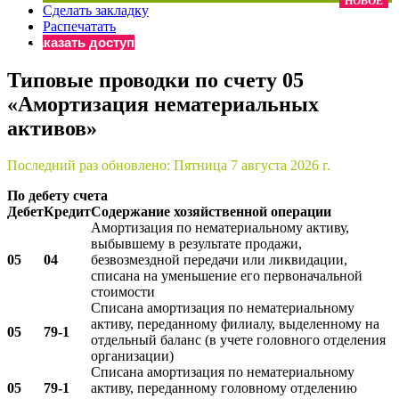
НОВОЕ
Сделать закладку
×
Бератор
Распечатать
«Практическая энциклопедия бухгалтера»
Заказать доступ
Материалы электронного журнала
Типовые проводки по счету 05
«Нормативные акты для бухгалтера»
«Амортизация нематериальных
Материалы электронного журнала
«Практическая бухгалтерия»
активов»
Онлайн-сервисы «Учетная политика» и «Алгоритмы для
Последний раз обновлено:
Пятница 7 августа 2026 г.
По дебету счета
Просто заполните форму, и мы вышлем вам на почту письмо
Дебет
Кредит
Содержание хозяйственной операции
Амортизация по нематериальному активу,
выбывшему в результате продажи,
05
04
безвозмездной передачи или ликвидации,
списана на уменьшение его первоначальной
стоимости
Списана амортизация по нематериальному
активу, переданному филиалу, выделенному на
05
79-1
отдельный баланс (в учете головного отделения
организации)
Списана амортизация по нематериальному
05
79-1
активу, переданному головному отделению