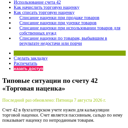
Использование счета 42
Бератор
Как начислить торговую наценку
Как списать торговую наценку
«Практическая энциклопедия бухгалтера»
Списание наценки при продаже товаров
Материалы электронного журнала
Списание наценки при уценке товаров
«Нормативные акты для бухгалтера»
Списание наценки при использовании товаров для
Материалы электронного журнала
собственных нужд
Списание наценки по товарам, выбывшим в
«Практическая бухгалтерия»
результате недостачи или порчи
Онлайн-сервисы «Учетная политика» и «Алгоритмы для
Сделать закладку
Распечатать
Просто заполните форму, и мы вышлем вам на почту письмо
Заказать доступ
Типовые ситуации по счету 42
«Торговая наценка»
Последний раз обновлено:
Пятница 7 августа 2026 г.
Счет 42 в бухгалтерском учете нужен для калькуляции
торговой наценки. Счет является пассивным, сальдо по нему
показывает наценку по непроданным товарам.