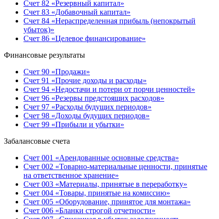
Счет 82 «Резервный капитал»
Счет 83 «Добавочный капитал»
Счет 84 «Нераспределенная прибыль (непокрытый
убыток)»
Счет 86 «Целевое финансирование»
Финансовые результаты
Счет 90 «Продажи»
Счет 91 «Прочие доходы и расходы»
Счет 94 «Недостачи и потери от порчи ценностей»
Счет 96 «Резервы предстоящих расходов»
Счет 97 «Расходы будущих периодов»
Счет 98 «Доходы будущих периодов»
Счет 99 «Прибыли и убытки»
Забалансовые счета
Счет 001 «Арендованные основные средства»
Счет 002 «Товарно-материальные ценности, принятые
на ответственное хранение»
Счет 003 «Материалы, принятые в переработку»
Счет 004 «Товары, принятые на комиссию»
Счет 005 «Оборудование, принятое для монтажа»
Счет 006 «Бланки строгой отчетности»