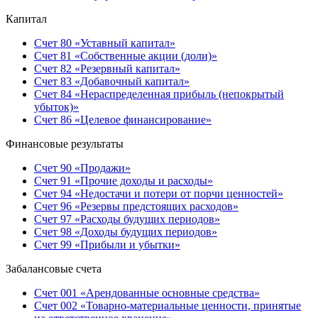
Капитал
Счет 80 «Уставный капитал»
Счет 81 «Собственные акции (доли)»
Счет 82 «Резервный капитал»
Счет 83 «Добавочный капитал»
Счет 84 «Нераспределенная прибыль (непокрытый
убыток)»
Счет 86 «Целевое финансирование»
Финансовые результаты
Счет 90 «Продажи»
Счет 91 «Прочие доходы и расходы»
Счет 94 «Недостачи и потери от порчи ценностей»
Счет 96 «Резервы предстоящих расходов»
Счет 97 «Расходы будущих периодов»
Счет 98 «Доходы будущих периодов»
Счет 99 «Прибыли и убытки»
Забалансовые счета
Счет 001 «Арендованные основные средства»
Счет 002 «Товарно-материальные ценности, принятые