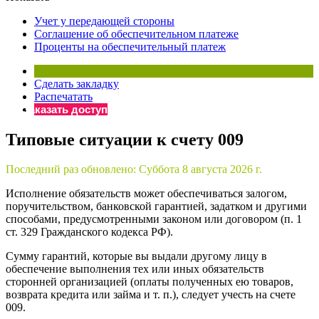
×
Бератор
Учет у передающей стороны
«Практическая энциклопедия бухгалтера»
Соглашение об обеспечительном платеже
Проценты на обеспечительный платеж
Материалы электронного журнала
«Нормативные акты для бухгалтера»
Материалы электронного журнала
Сделать закладку
«Практическая бухгалтерия»
Распечатать
Заказать доступ
Онлайн-сервисы «Учетная политика» и «Алгоритмы для
Типовые ситуации к счету 009
Просто заполните форму, и мы вышлем вам на почту письмо
Последний раз обновлено:
Суббота 8 августа 2026 г.
Исполнение обязательств может обеспечиваться залогом,
поручительством, банковской гарантией, задатком и другими
способами, предусмотренными законом или договором (п. 1
ст. 329 Гражданского кодекса РФ).
Сумму гарантий, которые вы выдали другому лицу в
обеспечение выполнения тех или иных обязательств
сторонней организацией (оплаты полученных ею товаров,
возврата кредита или займа и т. п.), следует учесть на счете
009.