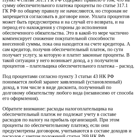
сумму обеспечительного платежа проценты по статье 317.1
ГК РФ по общему правилу не начисляются, но сторонам не
запрещается согласовать в договоре иное. Уплата процентов
может быть предусмотрена и на случай его возврата, и на
период его нахождения у стороны до исполнения
обеспеченного обязательства. Это в какой-то мере частично
компенсирует снижение покупательной способности
внесенной суммы, пока она находится на счете кредитора. А
сам кредитор, получив обеспечительный платеж, по сути
получает услугу, за которую и платит законные проценты. В
такой ситуации у него возникает доход, а у получателя
процентов – плательщика обеспечительного платежа – расход.
Под процентами согласно пункту 3 статьи 43 НК РФ
понимается любой заранее заявленный (установленный)
доход, в том числе в виде дисконта, полученный по
долговому обязательству любого вида (независимо от способа
его оформления).
Обратите внимание: расходы налогоплательщика на
обеспечительный платеж не подлежат учету в составе
расходов по налогу на прибыль организаций. При этом
проценты по обеспечительному платежу, если они
предусмотрены договором, учитываются в составе доходов и
расходов с учетом положений статьи 269 НК РФ.