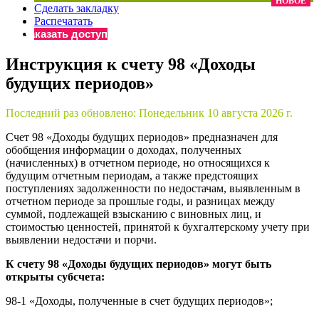
НОВОЕ
Сделать закладку
×
Бератор
Распечатать
«Практическая энциклопедия бухгалтера»
Заказать доступ
Материалы электронного журнала
Инструкция к счету 98 «Доходы
«Нормативные акты для бухгалтера»
будущих периодов»
Материалы электронного журнала
«Практическая бухгалтерия»
Онлайн-сервисы «Учетная политика» и «Алгоритмы для
Последний раз обновлено:
Понедельник 10 августа 2026 г.
Счет 98 «Доходы будущих периодов» предназначен для
обобщения информации о доходах, полученных
Просто заполните форму, и мы вышлем вам на почту письмо
(начисленных) в отчетном периоде, но относящихся к
будущим отчетным периодам, а также предстоящих
поступлениях задолженности по недостачам, выявленным в
отчетном периоде за прошлые годы, и разницах между
суммой, подлежащей взысканию с виновных лиц, и
стоимостью ценностей, принятой к бухгалтерскому учету при
выявлении недостачи и порчи.
К счету 98 «Доходы будущих периодов» могут быть
открыты субсчета:
98-1 «Доходы, полученные в счет будущих периодов»;