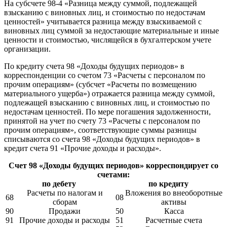
На субсчете 98-4 «Разница между суммой, подлежащей
взысканию с виновных лиц, и стоимостью по недостачам
ценностей» учитывается разница между взыскиваемой с
виновных лиц суммой за недостающие материальные и иные
ценности и стоимостью, числящейся в бухгалтерском учете
организации.
По кредиту счета 98 «Доходы будущих периодов» в
корреспонденции со счетом 73 «Расчеты с персоналом по
прочим операциям» (субсчет «Расчеты по возмещению
материального ущерба») отражается разница между суммой,
подлежащей взысканию с виновных лиц, и стоимостью по
недостачам ценностей. По мере погашения задолженности,
принятой на учет по счету 73 «Расчеты с персоналом по
прочим операциям», соответствующие суммы разницы
списываются со счета 98 «Доходы будущих периодов» в
кредит счета 91 «Прочие доходы и расходы».
Счет 98 «Доходы будущих периодов» корреспондирует со
счетами:
по дебету
по кредиту
Расчеты по налогам и
Вложения во внеоборотные
68
08
сборам
активы
90
Продажи
50
Касса
91
Прочие доходы и расходы
51
Расчетные счета