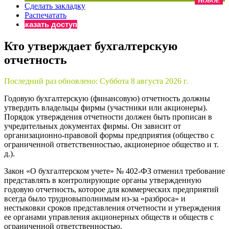
НОВОЕ
Сделать закладку
×
Бератор
Распечатать
«Практическая энциклопедия бухгалтера»
Заказать доступ
Материалы электронного журнала
Кто утверждает бухгалтерскую
«Нормативные акты для бухгалтера»
отчетность
Материалы электронного журнала
«Практическая бухгалтерия»
Онлайн-сервисы «Учетная политика» и «Алгоритмы для
Последний раз обновлено:
Суббота 8 августа 2026 г.
Годовую бухгалтерскую (финансовую) отчетность должны
утвердить владельцы фирмы (участники или акционеры).
Просто заполните форму, и мы вышлем вам на почту письмо
Порядок утверждения отчетности должен быть прописан в
учредительных документах фирмы. Он зависит от
организационно-правовой формы предприятия (общество с
ограниченной ответственностью, акционерное общество и т.
д.).
Закон «О бухгалтерском учете» № 402-ФЗ отменил требование
представлять в контролирующие органы утвержденную
годовую отчетность, которое для коммерческих предприятий
всегда было трудновыполнимым из-за «разброса» и
нестыковки сроков представления отчетности и утверждения
ее органами управления акционерных обществ и обществ с
ограниченной ответственностью.