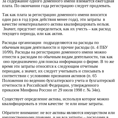
За содержание одного доменного имени взимается ежегодная
плата. По окончании года регистрацию следует продлевать.
Так как плата за регистрацию доменного имени вносится
один раз в год (срок действия менее года), эти затраты в
качестве нематериального актива квалифицировать нельзя.
Значит, предстоит определиться, как их учесть – как расход
текущего периода, или как актив.
Расходы организации подразделяются на расходы по
обычным видам деятельности и прочие расходы (п. 4 ПБУ
10/99). Расходы на регистрацию доменного имени можно
отнести к расходам по обычным видам деятельности, так как
оно предназначено для поиска информации о фирме. В то же
время эти затраты относятся к следующим отчетным
периодам, а значит, их следует учитывать и списывать в
соответствии с условиями признания активов (п. 65
Положения по ведению бухгалтерского учета и бухгалтерской
отчетности в Российской Федерации, утвержденного
приказом Минфина России от 29 июля 1998 г. № 34н).
Существует определение актива, используя которое можно
квалифицировать в этом качестве те или иные затраты.
Обратите внимание: не все активы являются имуществом или
имущественными правами, и не все затраты – расходами в