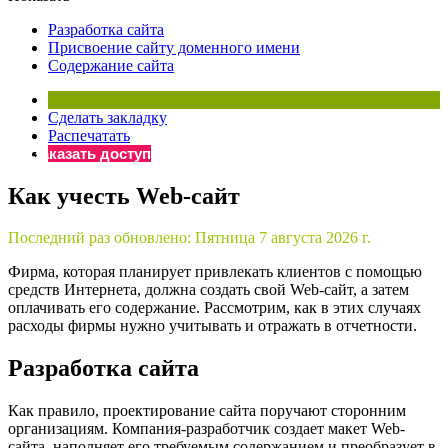
×
Бератор
Разработка сайта
«Практическая энциклопедия бухгалтера»
Присвоение сайту доменного имени
Содержание сайта
Материалы электронного журнала
«Нормативные акты для бухгалтера»
Материалы электронного журнала
Сделать закладку
«Практическая бухгалтерия»
Распечатать
Заказать доступ
Онлайн-сервисы «Учетная политика» и «Алгоритмы для
Как учесть Web-сайт
Просто заполните форму, и мы вышлем вам на почту письмо
Последний раз обновлено:
Пятница 7 августа 2026 г.
Фирма, которая планирует привлекать клиентов с помощью
средств Интернета, должна создать свой Web-сайт, а затем
оплачивать его содержание. Рассмотрим, как в этих случаях
расходы фирмы нужно учитывать и отражать в отчетности.
Разработка сайта
Как правило, проектирование сайта поручают сторонним
организациям. Компания-разработчик создает макет Web-
сайта, наполняет его требуемым содержанием и преобразует в