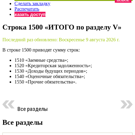
НОВОЕ
Сделать закладку
×
Бератор
Распечатать
«Практическая энциклопедия бухгалтера»
Заказать доступ
Материалы электронного журнала
Строка 1500 «ИТОГО по разделу V»
«Нормативные акты для бухгалтера»
Материалы электронного журнала
Последний раз обновлено:
Воскресенье 9 августа 2026 г.
«Практическая бухгалтерия»
Онлайн-сервисы «Учетная политика» и «Алгоритмы для
В строке 1500 приводят сумму строк:
1510 «Заемные средства»;
1520 «Кредиторская задолженность»;
Просто заполните форму, и мы вышлем вам на почту письмо
1530 «Доходы будущих периодов»;
1540 «Оценочные обязательства»;
1550 «Прочие обязательства».
Все разделы
Все разделы