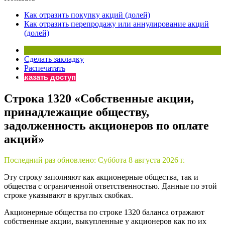
×
Бератор
Как отразить покупку акций (долей)
«Практическая энциклопедия бухгалтера»
Как отразить перепродажу или аннулирование акций
(долей)
Материалы электронного журнала
«Нормативные акты для бухгалтера»
Материалы электронного журнала
Сделать закладку
«Практическая бухгалтерия»
Распечатать
Заказать доступ
Онлайн-сервисы «Учетная политика» и «Алгоритмы для
Строка 1320 «Собственные акции,
принадлежащие обществу,
Просто заполните форму, и мы вышлем вам на почту письмо
задолженность акционеров по оплате
акций»
Последний раз обновлено:
Суббота 8 августа 2026 г.
Эту строку заполняют как акционерные общества, так и
общества с ограниченной ответственностью. Данные по этой
строке указывают в круглых скобках.
Акционерные общества по строке 1320 баланса отражают
собственные акции, выкупленные у акционеров как по их