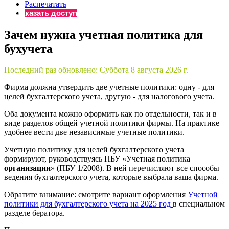
×
Распечатать
Бератор
Заказать доступ
«Практическая энциклопедия бухгалтера»
Зачем нужна учетная политика для
Материалы электронного журнала
бухучета
«Нормативные акты для бухгалтера»
Материалы электронного журнала
«Практическая бухгалтерия»
Последний раз обновлено:
Суббота 8 августа 2026 г.
Онлайн-сервисы «Учетная политика» и «Алгоритмы для
Фирма должна утвердить две учетные политики: одну - для
целей бухгалтерского учета, другую - для налогового учета.
Оба документа можно оформить как по отдельности, так и в
Просто заполните форму, и мы вышлем вам на почту письмо
виде разделов общей учетной политики фирмы. На практике
удобнее вести две независимые учетные политики.
Учетную политику для целей бухгалтерского учета
формируют, руководствуясь ПБУ «Учетная политика
организации
» (ПБУ 1/2008). В ней перечисляют все способы
ведения бухгалтерского учета, которые выбрала ваша фирма.
Обратите внимание: смотрите вариант оформления
Учетной
политики для бухгалтерского учета на 2025 год
в специальном
разделе бератора.