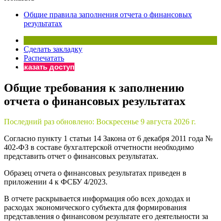
×
Бератор
Общие правила заполнения отчета о финансовых
«Практическая энциклопедия бухгалтера»
результатах
Материалы электронного журнала
«Нормативные акты для бухгалтера»
Сделать закладку
Материалы электронного журнала
Распечатать
«Практическая бухгалтерия»
Заказать доступ
Онлайн-сервисы «Учетная политика» и «Алгоритмы для
Общие требования к заполнению
отчета о финансовых результатах
Просто заполните форму, и мы вышлем вам на почту письмо
Последний раз обновлено:
Воскресенье 9 августа 2026 г.
Согласно пункту 1 статьи 14 Закона от 6 декабря 2011 года №
402-ФЗ в составе бухгалтерской отчетности необходимо
представить отчет о финансовых результатах.
Образец отчета о финансовых результатах приведен в
приложении 4 к ФСБУ 4/2023.
В отчете раскрывается информация обо всех доходах и
расходах экономического субъекта для формирования
представления о финансовом результате его деятельности за