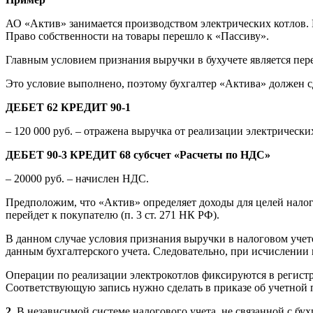
АО «Актив» занимается производством электрических котлов. В
Право собственности на товары перешло к «Пассиву».
Главным условием признания выручки в бухучете является пер
Это условие выполнено, поэтому бухгалтер «Актива» должен с
ДЕБЕТ 62 КРЕДИТ 90-1
– 120 000 руб. – отражена выручка от реализации электрически
ДЕБЕТ 90-3 КРЕДИТ 68 субсчет «Расчеты по НДС»
– 20000 руб. – начислен НДС.
Предположим, что «Актив» определяет доходы для целей налог
перейдет к покупателю (п. 3 ст. 271 НК РФ).
В данном случае условия признания выручки в налоговом учет
данным бухгалтерского учета. Следовательно, при исчислении н
Операции по реализации электрокотлов фиксируются в регистре 
Соответствующую запись нужно сделать в приказе об учетной 
2.
В независимой системе налогового учета, не связанной с бу