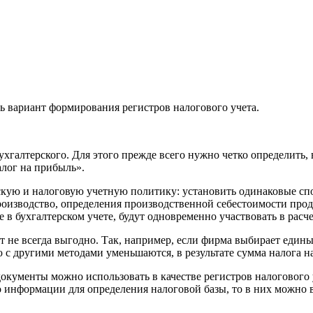
ая энциклопедия бухгалтера»
электронного журнала
е акты для бухгалтера»
электронного журнала
ая бухгалтерия»
 вариант формирования регистров налогового учета.
исы «Учетная политика» и «Алгоритмы для бухгалтера»
хгалтерского. Для этого прежде всего нужно четко определить, 
те форму, и мы вышлем вам на почту письмо с льготным счетом.
алог на прибыль».
скую и налоговую учетную политику: установить одинаковые сп
роизводство, определения производственной себестоимости про
е в бухгалтерском учете, будут одновременно участвовать в расч
т не всегда выгодно. Так, например, если фирма выбирает едины
с другими методами уменьшаются, в результате сумма налога н
окументы можно использовать в качестве регистров налогового у
но информации для определения налоговой базы, то в них можно