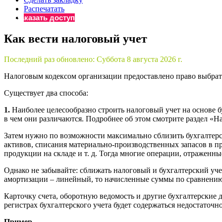
Распечатать
Бератор
Заказать доступ
«Практическ
Материалы 
Как вести налоговый учет
«Нормативны
Материалы 
Последний раз обновлено:
Суббота 8 августа 2026 г.
«Практическ
Налоговым кодексом организации предоставлено право выбрать
Онлайн-серв
Существует два способа:
1.
Наиболее целесообразно строить налоговый учет на основе бу
Просто заполни
в чем они различаются. Подробнее об этом смотрите раздел «Н
Затем нужно по возможности максимально сблизить бухгалтер
активов, списания материально-производственных запасов в п
продукции на складе и т. д. Тогда многие операции, отраженны
Однако не забывайте: сближать налоговый и бухгалтерский уче
амортизации – линейный, то начисленные суммы по сравнению 
Карточку счета, оборотную ведомость и другие бухгалтерские д
регистрах бухгалтерского учета будет содержаться недостаточ
Пример