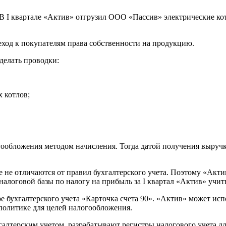
 I квартале «Актив» отгрузил ООО «Пассив» электрические котлы
еход к покупателям права собственности на продукцию.
делать проводки:
х котлов;
ообложения методом начисления. Тогда датой получения выручки
е не отличаются от правил бухгалтерского учета. Поэтому «Акт
алоговой базы по налогу на прибыль за I квартал «Актив» учитыв
бухгалтерского учета «Карточка счета 90». «Актив» может испол
политике для целей налогообложения.
хгалтерским учетом, разрабатывают регистры налогового учета 