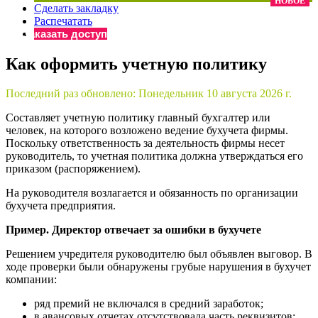
НОВОЕ
Сделать закладку
×
Бератор
Распечатать
«Практическая энциклопедия бухгалтера»
Заказать доступ
Материалы электронного журнала
Как оформить учетную политику
«Нормативные акты для бухгалтера»
Материалы электронного журнала
Последний раз обновлено:
Понедельник 10 августа 2026 г.
«Практическая бухгалтерия»
Онлайн-сервисы «Учетная политика» и «Алгоритмы для
Составляет учетную политику главный бухгалтер или
человек, на которого возложено ведение бухучета фирмы.
Поскольку ответственность за деятельность фирмы несет
руководитель, то учетная политика должна утверждаться его
Просто заполните форму, и мы вышлем вам на почту письмо
приказом (распоряжением).
На руководителя возлагается и обязанность по организации
бухучета предприятия.
Пример. Директор отвечает за ошибки в бухучете
Решением учредителя руководителю был объявлен выговор. В
ходе проверки были обнаружены грубые нарушения в бухучет
компании:
ряд премий не включался в средний заработок;
в авансовых отчетах отсутствовала часть реквизитов;