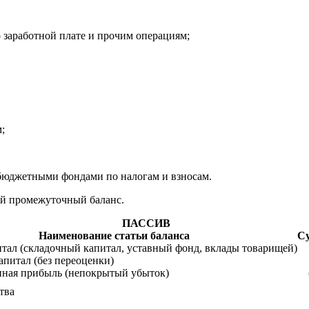
о заработной плате и прочим операциям;
;
ебюджетными фондами по налогам и взносам.
ой промежуточный баланс.
ПАССИВ
Наименование статьи баланса
Су
тал (складочный капитал, уставный фонд, вклады товарищей)
питал (без переоценки)
нная прибыль (непокрытый убыток)
тва