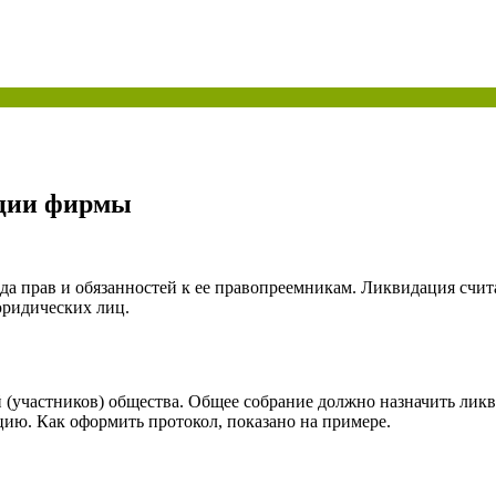
ая энциклопедия бухгалтера»
электронного журнала
е акты для бухгалтера»
электронного журнала
ая бухгалтерия»
исы «Учетная политика» и «Алгоритмы для бухгалтера»
ации фирмы
те форму, и мы вышлем вам на почту письмо с льготным счетом.
да прав и обязанностей к ее правопреемникам. Ликвидация счит
юридических лиц.
 (участников) общества. Общее собрание должно назначить ли
цию. Как оформить протокол, показано на примере.