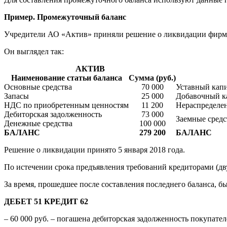
Пример. Промежуточный баланс
Учредители АО «Актив» приняли решение о ликвидации фирмы.
Он выглядел так:
АКТИВ
Наименование статьи баланса
Сумма (руб.)
Основные средства
70 000
Уставный капи
Запасы
25 000
Добавочный ка
НДС по приобретенным ценностям
11 200
Нераспределе
Дебиторская задолженность
73 000
Заемные средс
Денежные средства
100 000
БАЛАНС
279 200
БАЛАНС
Решение о ликвидации принято 5 января 2018 года.
По истечении срока предъявления требований кредиторами (д
За время, прошедшее после составления последнего баланса, 
ДЕБЕТ 51 КРЕДИТ 62
– 60 000 руб. – погашена дебиторская задолженность покупател