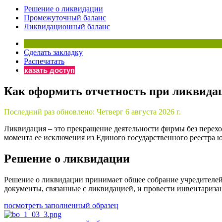
Решение о ликвидации
Бератор
Промежуточный баланс
«Практическ
Ликвидационный баланс
Материалы 
«Нормативны
Сделать закладку
Материалы 
Распечатать
«Практическ
Заказать доступ
Онлайн-серв
Как оформить отчетность при ликвид
Просто заполни
Последний раз обновлено:
Четверг 6 августа 2026 г.
Ликвидация – это прекращение деятельности фирмы без перехо
момента ее исключения из Единого государственного реестра 
Решение о ликвидации
Решение о ликвидации принимает общее собрание учредителей
документы, связанные с ликвидацией, и провести инвентариза
посмотреть заполненный образец