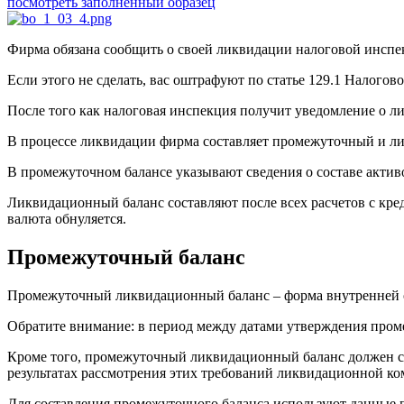
посмотреть заполненный образец
Фирма обязана сообщить о своей ликвидации налоговой инспекц
Если этого не сделать, вас оштрафуют по статье 129.1 Налогов
После того как налоговая инспекция получит уведомление о 
В процессе ликвидации фирма составляет промежуточный и л
В промежуточном балансе указывают сведения о составе активо
Ликвидационный баланс составляют после всех расчетов с кред
валюта обнуляется.
Промежуточный баланс
Промежуточный ликвидационный баланс – форма внутренней о
Обратите внимание: в период между датами утверждения пром
Кроме того, промежуточный ликвидационный баланс должен со
результатах рассмотрения этих требований ликвидационной ком
Для составления промежуточного баланса используют данные п