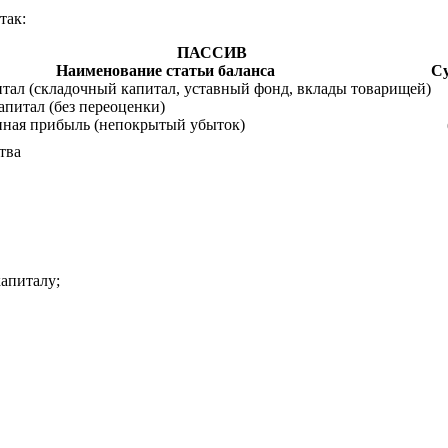
так:
ПАССИВ
Наименование статьи баланса
Су
тал (складочный капитал, уставный фонд, вклады товарищей)
питал (без переоценки)
нная прибыль (непокрытый убыток)
тва
капиталу;