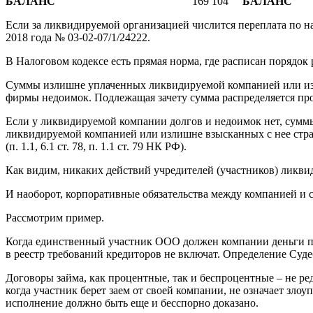
БАЛАНС
169 104
БАЛАНС
Если за ликвидируемой организацией числится переплата по на
2018 года № 03-02-07/1/24222.
В Налоговом кодексе есть прямая норма, где расписан порядок
Суммы излишне уплаченных ликвидируемой компанией или изли
фирмы недоимок. Подлежащая зачету сумма распределяется пр
Если у ликвидируемой компании долгов и недоимок нет, сумм
ликвидируемой компанией или излишне взысканных с нее страх
(п. 1.1, 6.1 ст. 78, п. 1.1 ст. 79 НК РФ).
Как видим, никаких действий учредителей (участников) ликвид
И наоборот, корпоративные обязательства между компанией и 
Рассмотрим пример.
Когда единственный участник ООО должен компании деньги по 
в реестр требований кредиторов не включат. Определение Суд
Договоры займа, как процентные, так и беспроцентные – не ре
когда участник берет заем от своей компании, не означает зло
исполнение должно быть еще и бесспорно доказано.