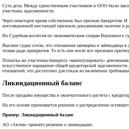
Суть дела. Между единственным участником и ООО были заклю
участника задолженности.
Через некоторое время собственник был признан банкротом. И 
апелляционной инстанций признали доказанными наличие и ра
Но Судебная коллегия по экономическим спорам Верховного суд
Высшие судьи сочли, что отношения заемщика и займодавца в
только ради прикрытия. То есть они носят все признаки притво
Попытка же участника-банкрота «манипулировать» денежными 
искусственное наращение общей кредиторской задолженности. 
отношений, что достаточно для отказа во включении требований
Ликвидационный баланс
После продажи имущества и окончательного расчета с кредито
На его основе принимается решение о распределении оставше
Пример. Ликвидационный баланс
АО «Актив» принято решение о ликвидации.