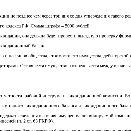
ии не позднее чем через три дня со дня утверждения такого ре
ого кодекса РФ. Сумма штрафа – 5000 рублей.
ликвидации, она должна будет провести выездную проверку фирм
иквидационный баланс.
в и пассивов общества, стоимости его имущества, дебиторской 
иторами. Оставшееся имущество распределяется между владельца
тчетности, рабочий инструмент ликвидационной комиссии. Во 
ежуточного ликвидационного баланса и ликвидационного балан
держать сведения о составе имущества ликвидируемой компани
иссией (п. 2 ст. 63 ГКРФ).
оследнего бухгалтерского баланса, составленного накануне ут