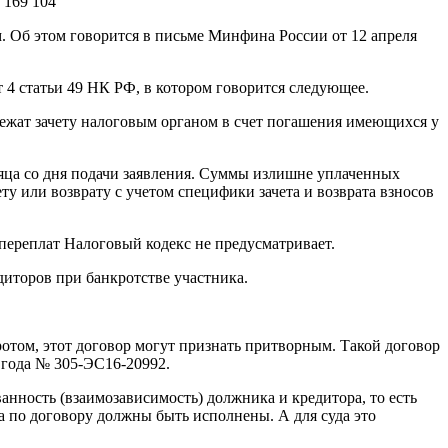
169 104
м. Об этом говорится в письме Минфина России от 12 апреля
т 4 статьи 49 НК РФ, в котором говорится следующее.
ежат зачету налоговым органом в счет погашения имеющихся у
яца со дня подачи заявления. Суммы излишне уплаченных
у или возврату с учетом специфики зачета и возврата взносов
переплат Налоговый кодекс не предусматривает.
диторов при банкротстве участника.
отом, этот договор могут признать притворным. Такой договор
 года № 305-ЭС16-20992.
анность (взаимозависимость) должника и кредитора, то есть
тва по договору должны быть исполнены. А для суда это