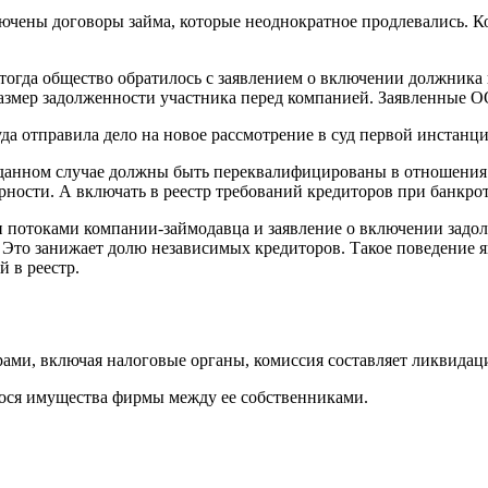
чены договоры займа, которые неоднократное продлевались. Ком
тогда общество обратилось с заявлением о включении должника 
змер задолженности участника перед компанией. Заявленные О
а отправила дело на новое рассмотрение в суд первой инстанци
 данном случае должны быть переквалифицированы в отношения
рности. А включать в реестр требований кредиторов при банкрот
потоками компании-займодавца и заявление о включении задолж
Это занижает долю независимых кредиторов. Такое поведение я
 в реестр.
рами, включая налоговые органы, комиссия составляет ликвидац
гося имущества фирмы между ее собственниками.