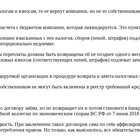
логам и взносам, то ее вернут компании, но не ее собственника
 расчета с бюджетом компании, которая ликвидируется. Это пунк
шне взысканных с нее налогов, сборов (пеней, штрафов) подл
опорционально недоимке.
ы переплаты должны быть возвращены ей не позднее одного мес
овых взносов (соответствующих пеней, штрафов) подлежат зачет
ируемой организации в процедуре возврата и зачета налоговых 
собственником не могут быть включены в реестр требований кре
договору займа, но не возвращает их и потом становится банкр
ебной коллегии по экономическим спорам ВС РФ от 7 июня 2018
дкость. При заключении таких договоров сама по себе аффилиров
употребления правом. Но только, как выяснилось, все обязательс