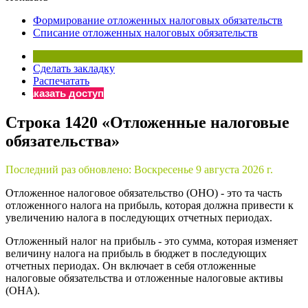
×
Бератор
Формирование отложенных налоговых обязательств
«Практическая энциклопедия бухгалтера»
Списание отложенных налоговых обязательств
Материалы электронного журнала
«Нормативные акты для бухгалтера»
Сделать закладку
Материалы электронного журнала
Распечатать
«Практическая бухгалтерия»
Заказать доступ
Онлайн-сервисы «Учетная политика» и «Алгоритмы для
Строка 1420 «Отложенные налоговые
обязательства»
Просто заполните форму, и мы вышлем вам на почту письмо
Последний раз обновлено:
Воскресенье 9 августа 2026 г.
Отложенное налоговое обязательство (ОНО) - это та часть
отложенного налога на прибыль, которая должна привести к
увеличению налога в последующих отчетных периодах.
Отложенный налог на прибыль - это сумма, которая изменяет
величину налога на прибыль в бюджет в последующих
отчетных периодах. Он включает в себя отложенные
налоговые обязательства и отложенные налоговые активы
(ОНА).