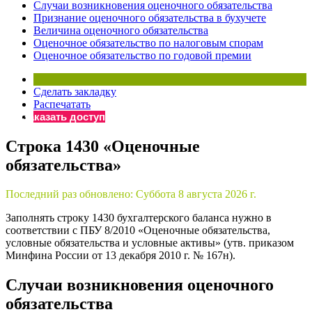
Случаи возникновения оценочного обязательства
Бератор
Признание оценочного обязательства в бухучете
Величина оценочного обязательства
«Практическая энциклопедия бухгалтера»
Оценочное обязательство по налоговым спорам
Материалы электронного журнала
Оценочное обязательство по годовой премии
«Нормативные акты для бухгалтера»
Материалы электронного журнала
Сделать закладку
«Практическая бухгалтерия»
Распечатать
Онлайн-сервисы «Учетная политика» и «Алгоритмы для
Заказать доступ
Строка 1430 «Оценочные
Просто заполните форму, и мы вышлем вам на почту письмо
обязательства»
Последний раз обновлено:
Суббота 8 августа 2026 г.
Заполнять строку 1430 бухгалтерского баланса нужно в
соответствии с ПБУ 8/2010 «Оценочные обязательства,
условные обязательства и условные активы» (утв. приказом
Минфина России от 13 декабря 2010 г. № 167н).
Случаи возникновения оценочного
обязательства