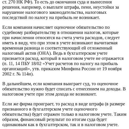
ст. 270 НК РФ). То есть до окончания суда и вынесения
решения, например, о выплате штрафа, пени, неустойки за
нарушение налогового законодательства, налоговых
последствий по налогу на прибыль не возникает.
Если компания начисляет оценочное обязательство по
судебному разбирательству в отношении налогов, которые
при начислении относятся на счета учета расходов, следует
иметь в виду, что при этом в учете возникают вычитаемая
временная разница и соответствующий ей отложенный
налоговый актив (ОНА). Ведь в бухгалтерском учете
признается расход, который в налоговом учете не отражается
(п. 11, 14 ПБУ 18/02 «Учет расчетов по налогу на прибыль
организаций», утв. приказом Минфина России от 19 ноября
2002 г. № 114н).
В дальнейшем, если компания выиграет суд, то оценочное
обязательство нужно будет списать с отнесением на доходы. В
налоговом учете при этом дохода не возникнет.
Если же фирма проиграет, то расход в виде штрафа (в размере
признанного в бухгалтерском учете оценочного
обязательства) будет отражен только в налоговом учете. Таким
образом, финансовый результат по итогам суда будет
одинаковым как в бухгалтерском, так и в налоговом учете.