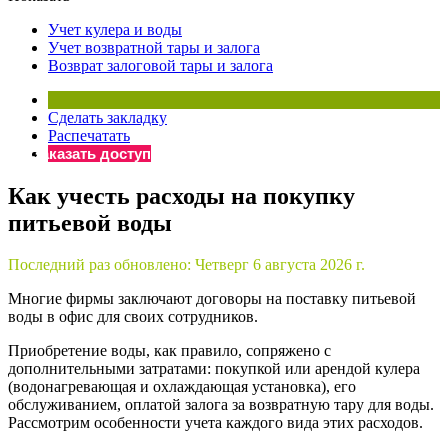
×
Бератор
Учет кулера и воды
«Практическая энциклопедия бухгалтера»
Учет возвратной тары и залога
Возврат залоговой тары и залога
Материалы электронного журнала
«Нормативные акты для бухгалтера»
Материалы электронного журнала
Сделать закладку
«Практическая бухгалтерия»
Распечатать
Заказать доступ
Онлайн-сервисы «Учетная политика» и «Алгоритмы для
Как учесть расходы на покупку
питьевой воды
Просто заполните форму, и мы вышлем вам на почту письмо
Последний раз обновлено:
Четверг 6 августа 2026 г.
Многие фирмы заключают договоры на поставку питьевой
воды в офис для своих сотрудников.
Приобретение воды, как правило, сопряжено с
дополнительными затратами: покупкой или арендой кулера
(водонагревающая и охлаждающая установка), его
обслуживанием, оплатой залога за возвратную тару для воды.
Рассмотрим особенности учета каждого вида этих расходов.