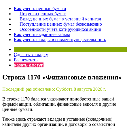
×
Бератор
Как учесть ценные бумаги
«Практическая энциклопедия бухгалтера»
Покупка ценных бумаг
Вклад ценных бумаг в уставный капитал
Материалы электронного журнала
Поступление ценных бумаг безвозмездно
«Нормативные акты для бухгалтера»
Особенности учета котирующихся акций
Материалы электронного журнала
Как учесть выданные займы
«Практическая бухгалтерия»
Как учесть вклады в совместную деятельность
Онлайн-сервисы «Учетная политика» и «Алгоритмы для
Сделать закладку
Распечатать
Просто заполните форму, и мы вышлем вам на почту письмо
Заказать доступ
Строка 1170 «Финансовые вложения»
Последний раз обновлено:
Суббота 8 августа 2026 г.
В строке 1170 баланса указывают приобретенные вашей
фирмой акции, облигации, финансовые векселя и другие
ценные бумаги.
Также здесь отражают вклады в уставные (складочные)
капиталы других организаций, в договоры о совместной