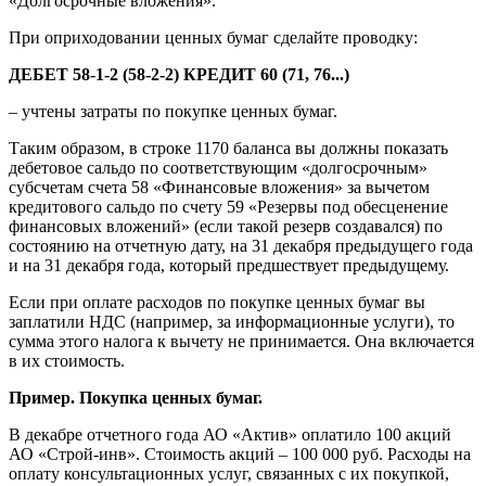
«Долгосрочные вложения».
При оприходовании ценных бумаг сделайте проводку:
ДЕБЕТ 58-1-2 (58-2-2) КРЕДИТ 60 (71, 76...)
– учтены затраты по покупке ценных бумаг.
Таким образом, в строке 1170 баланса вы должны показать
дебетовое сальдо по соответствующим «долгосрочным»
субсчетам счета 58 «Финансовые вложения» за вычетом
кредитового сальдо по счету 59 «Резервы под обесценение
финансовых вложений» (если такой резерв создавался) по
состоянию на отчетную дату, на 31 декабря предыдущего года
и на 31 декабря года, который предшествует предыдущему.
Если при оплате расходов по покупке ценных бумаг вы
заплатили НДС (например, за информационные услуги), то
сумма этого налога к вычету не принимается. Она включается
в их стоимость.
Пример. Покупка ценных бумаг.
В декабре отчетного года АО «Актив» оплатило 100 акций
АО «Строй-инв». Стоимость акций
–
100 000 руб. Расходы на
оплату консультационных услуг, связанных с их покупкой,