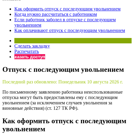
×
Бератор
Как оформить отпуск с последующим увольнением
«Практическая энциклопедия бухгалтера»
Когда нужно рассчитаться с работником
Если работник заболел в отпуске с последующем
Материалы электронного журнала
увольнением
«Нормативные акты для бухгалтера»
Как оплачивают отпуск с последующим увольнением
Материалы электронного журнала
«Практическая бухгалтерия»
Сделать закладку
Онлайн-сервисы «Учетная политика» и «Алгоритмы для
Распечатать
Заказать доступ
Просто заполните форму, и мы вышлем вам на почту письмо
Отпуск с последующим увольнением
Последний раз обновлено:
Понедельник 10 августа 2026 г.
По письменному заявлению работника неиспользованные
отпуска могут быть предоставлены ему с последующим
увольнением (за исключением случаев увольнения за
виновные действия) (ст. 127 ТК РФ).
Как оформить отпуск с последующим
увольнением