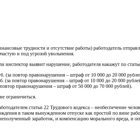
ая энциклопедия бухгалтера»
электронного журнала
е акты для бухгалтера»
электронного журнала
ая бухгалтерия»
нансовые трудности и отсутствие работы) работодатель отправл
исы «Учетная политика» и «Алгоритмы для бухгалтера»
ачастую и под угрозой увольнения.
ли инспектор выявит нарушение, работодателя накажут по стать
те форму, и мы вышлем вам на почту письмо с льготным счетом.
. (за повтор правонарушения – штраф от 10 000 до 20 000 рублей
. (за повтор правонарушения – штраф от 10 000 до 20 000 рублей
 повтор правонарушения – штраф от 50 000 до 70 000 рублей).
не ограничиться.
работодателем статьи 22 Трудового кодекса – необеспечение чел
хождения в таком вынужденном отпуске как простой по вине работ
 неполученный заработок, и компенсацию морального вреда, и оп