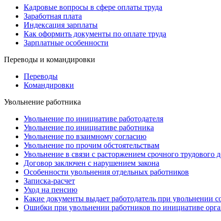
Кадровые вопросы в сфере оплаты труда
Заработная плата
Индексация зарплаты
Как оформить документы по оплате труда
Зарплатные особенности
Переводы и командировки
Переводы
Командировки
Увольнение работника
Увольнение по инициативе работодателя
Увольнение по инициативе работника
Увольнение по взаимному согласию
Увольнение по прочим обстоятельствам
Увольнение в связи с расторжением срочного трудового 
Договор заключен с нарушением закона
Особенности увольнения отдельных работников
Записка-расчет
Уход на пенсию
Какие документы выдает работодатель при увольнении с
Ошибки при увольнении работников по инициативе орг