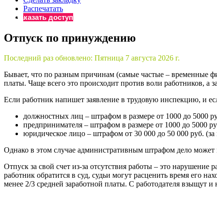
Распечатать
Бератор
Заказать доступ
«Практическ
Материалы 
Отпуск по принуждению
«Нормативны
Материалы 
Последний раз обновлено:
Пятница 7 августа 2026 г.
«Практическ
Бывает, что по разным причинам (самые частые – временные фи
Онлайн-серв
платы. Чаще всего это происходит против воли работников, а з
Если работник напишет заявление в трудовую инспекцию, и ес
Просто заполни
должностных лиц – штрафом в размере от 1000 до 5000 руб
предпринимателя – штрафом в размере от 1000 до 5000 руб
юридическое лицо – штрафом от 30 000 до 50 000 руб. (за
Однако в этом случае административным штрафом дело может 
Отпуск за свой счет из-за отсутствия работы – это нарушение 
работник обратится в суд, судьи могут расценить время его на
менее 2/3 средней заработной платы. С работодателя взыщут и