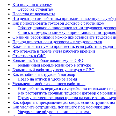
Кто получил отсрочку
Бератор
Отсрочка студентам
«Практическ
Повестка от военкомата
Материалы 
Что делать, если работника призвали на военную службу 
Как приостановить трудовой договор с работником
«Нормативны
Образец приказа о приостановлении трудового догово
Материалы 
Запись в трудовую книжку о приостановлении трудово
«Практическ
С какими работниками можно приостановить трудовой д
Онлайн-серв
Период приостановки договора – в трудовой стаж
Какие выплаты нужно произвести, если работник уходит
Что отражать в табеле учета рабочего времени
Отчетность в СФР
Просто заполни
Больничный мобилизованному на СВО
Больничный мобилизованного в отпуске
Больничный работнику, вернувшемуся с СВО
Как возобновить трудовой договор
Право на отпуск в удобное время
Увольнение мобилизованного работника
Если работник вернулся со службы, но не выходит на 
Как расторгнуть срочный трудовой договор с мобили
Преимущественное право приема на ранее занимаему
Как оформить прекращение договора, если сотрудник по
Как уволить сотрудника, попавшего под мобилизацию
Уведомление об увольнении в военкомат