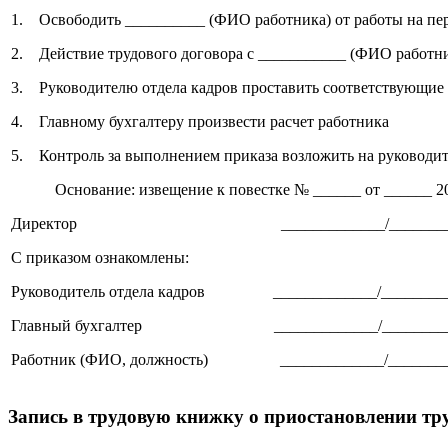
1. Освободить __________ (ФИО работника) от работы на пе
2. Действие трудового договора с ___________ (ФИО работник
3. Руководителю отдела кадров проставить соответствующие о
4. Главному бухгалтеру произвести расчет работника
5. Контроль за выполнением приказа возложить на руководите
Основание: извещение к повестке № ______ от ______ 20
Директор _____________/___________
С приказом ознакомлены:
Руководитель отдела кадров _____________/_________
Главный бухгалтер _____________/__________
Работник (ФИО, должность) _____________/________
Запись в трудовую книжку о приостановлении тр