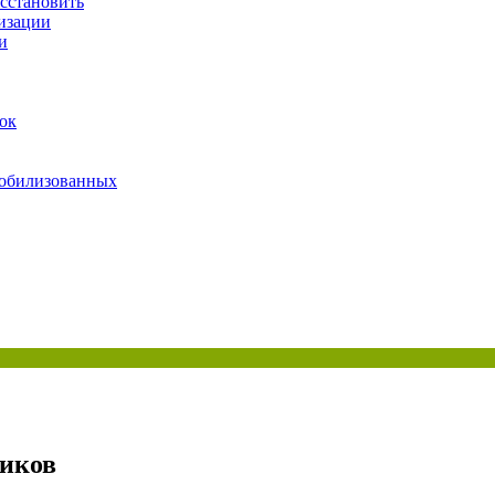
сстановить
изации
и
вок
 мобилизованных
ников