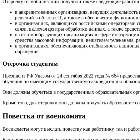
Отсрочку от мобилизации получили также следующие работни
в аккредитованных организациях, ведущих деятельность
решений в области IT, а также в обеспечении функцион
в организациях, являющихся российскими операторами с
связи, включая центры обработки данных, а также средст
в системообразующих организациях в сфере информации и
средства массовой информации, вещателем телеканала, 
в организациях, обеспечивающих стабильность национа
обращение.
Отсрочка студентам
Президент РФ Указом от 24 сентября 2022 года № 664 предост
обучения по имеющим государственную аккредитацию образов
Они должны обучаться в государственных образовательных ор
Кроме того, для отсрочки они должны получать образование с
Повестка от военкомата
Военкоматы могут выслать повестку как работнику, так и рабо
Если повестка направлена сотруднику, то он сам должен уведом