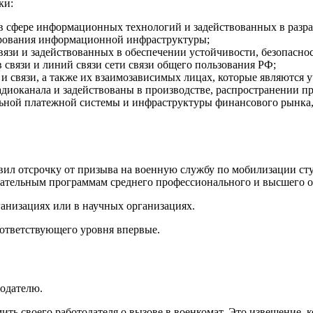
ки:
 в сфере информационных технологий и задействованных в разра
ирования информационной инфраструктуры;
вязи и задействованных в обеспечении устойчивости, безопасн
в связи и линий связи сети связи общего пользования РФ;
 связи, а также их взаимозависимых лицах, которые являются у
радиоканала и задействованы в производстве, распространении 
льной платежной системы и инфраструктуры финансового рынка,
авил отсрочку от призыва на военную службу по мобилизации с
ательным программам среднего профессионального и высшего о
ганизациях или в научных организациях.
оответствующего уровня впервые.
тодателю.
ить своего работодателя о вызове в военкомат. Это извещение, к