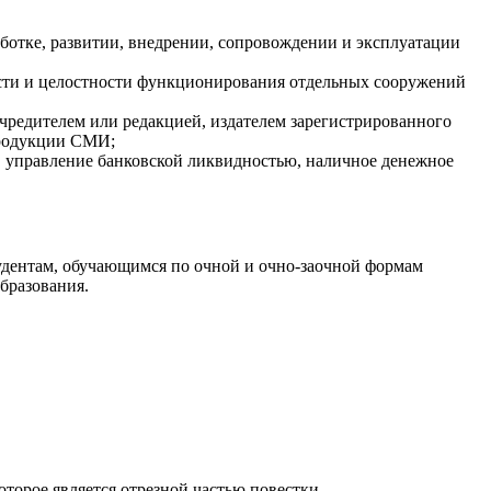
ботке, развитии, внедрении, сопровождении и эксплуатации
ости и целостности функционирования отдельных сооружений
чредителем или редакцией, издателем зарегистрированного
продукции СМИ;
 управление банковской ликвидностью, наличное денежное
тудентам, обучающимся по очной и очно-заочной формам
бразования.
оторое является отрезной частью повестки.