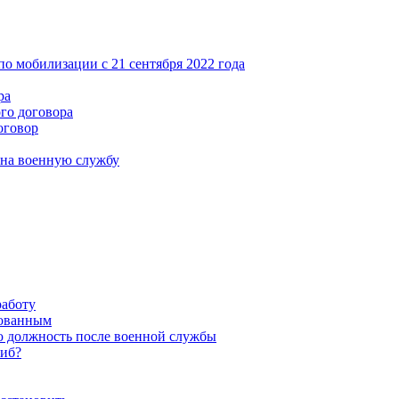
ая энциклопедия бухгалтера»
электронного журнала
по мобилизации с 21 сентября 2022 года
е акты для бухгалтера»
ра
электронного журнала
го договора
ая бухгалтерия»
оговор
исы «Учетная политика» и «Алгоритмы для бухгалтера»
 на военную службу
те форму, и мы вышлем вам на почту письмо с льготным счетом.
работу
зованным
ю должность после военной службы
гиб?