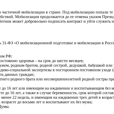
о частичной мобилизации в стране. Под мобилизацию попали те 
йствий. Мобилизация продолжается до ее отмены указом Президе
ботник может добровольно подписать контракт и уйти служить 
г. № 31-ФЗ «О мобилизационной подготовке и мобилизации в Рос
вом РФ;
стоянию здоровья – на срок до шести месяцев;
мужем, родным братом, родной сестрой, дедушкой, бабушкой ил
едико-социальной экспертизы в постороннем постоянном уходе 
ать данных граждан;
его родного брата или несовершеннолетней родной сестры при 
 до 16 лет или имеющим на иждивении и воспитывающим без мате
 до 16 лет, а также в случае беременности, срок которой составл
менее 22 недель, и имеющим на иждивении трех детей в возрасте
 возрасте до восьми лет и воспитывают их без мужа;
Думы.