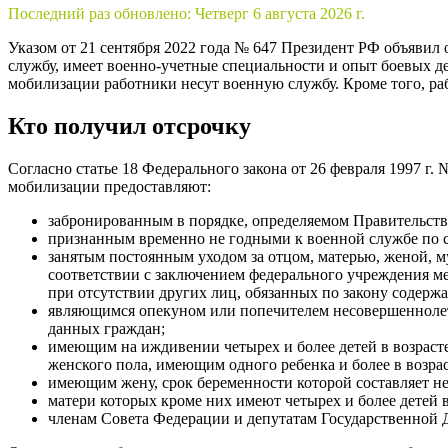
Последний раз обновлено:
Четверг 6 августа 2026 г.
Указом от 21 сентября 2022 года № 647 Президент РФ объявил 
службу, имеет военно-учетные специальности и опыт боевых де
мобилизации работники несут военную службу. Кроме того, ра
Кто получил отсрочку
Согласно статье 18 Федерального закона от 26 февраля 1997 
мобилизации предоставляют:
забронированным в порядке, определяемом Правительст
признанным временно не годными к военной службе по со
занятым постоянным уходом за отцом, матерью, женой, 
соответствии с заключением федерального учреждения м
при отсутствии других лиц, обязанных по закону содерж
являющимся опекуном или попечителем несовершеннолетн
данных граждан;
имеющим на иждивении четырех и более детей в возрасте
женского пола, имеющим одного ребенка и более в возрасте
имеющим жену, срок беременности которой составляет не 
матери которых кроме них имеют четырех и более детей в
членам Совета Федерации и депутатам Государственной 