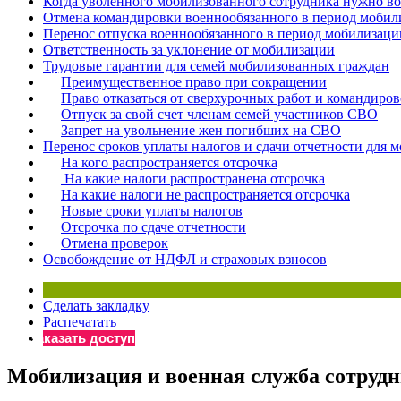
Когда уволенного мобилизованного сотрудника нужно во
Отмена командировки военнообязанного в период мобил
Перенос отпуска военнообязанного в период мобилизаци
Ответственность за уклонение от мобилизации
Трудовые гарантии для семей мобилизованных граждан
Преимущественное право при сокращении
Право отказаться от сверхурочных работ и командиро
Отпуск за свой счет членам семей участников СВО
Запрет на увольнение жен погибших на СВО
Перенос сроков уплаты налогов и сдачи отчетности для
На кого распространяется отсрочка
На какие налоги распространена отсрочка
На какие налоги не распространяется отсрочка
Новые сроки уплаты налогов
Отсрочка по сдаче отчетности
Отмена проверок
Освобождение от НДФЛ и страховых взносов
Сделать закладку
Распечатать
Заказать доступ
Мобилизация и военная служба сотруд