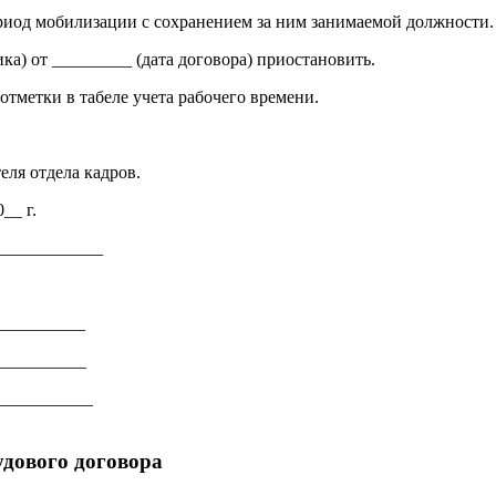
риод мобилизации с сохранением за ним занимаемой должности.
а) от _________ (дата договора) приостановить.
тметки в табеле учета рабочего времени.
ля отдела кадров.
__ г.
________
_________
________
__________
удового договора