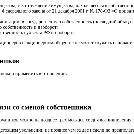
ества, т.е. отчуждение имущества, находящегося в собственно
1 Федерального закона от 21 декабря 2001 г. № 178-ФЗ «О прива
низации, в государственную собственность (последний абзац п. 
 собственность и наоборот;
ственность субъекта РФ и наоборот.
ионеров в акционерном обществе не может служить основанием д
нников
са можно применить в отношении:
язи со сменой собственника
удников можно не позднее трех месяцев со дня возникновения пр
стоящем увольнении не позднее чем за две недели до предполаг