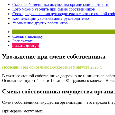
Смена собственника имущества организации – что это
Бератор
Кого можно уволить при смене собственников
«Практическ
Срок для увольнения руководителя в связи со сменой со
Материалы 
Компенсации увольняемому руководителю
Увольнение других работников
«Нормативны
Материалы 
«Практическ
Сделать закладку
Онлайн-серв
Распечатать
Заказать доступ
Увольнение при смене собственника
Просто заполни
Последний раз обновлено:
Воскресенье 9 августа 2026 г.
В связи со сменой собственника досрочно по инициативе работ
Основание - пункт 4 части 1 статьи 81 Трудового кодекса. Но
Смена собственника имущества организ
Смена собственника имущества организации – это переход (пер
Примерами могут быть: