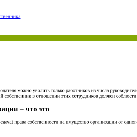
ая энциклопедия бухгалтера»
бственника
электронного журнала
е акты для бухгалтера»
электронного журнала
ая бухгалтерия»
исы «Учетная политика» и «Алгоритмы для бухгалтера»
те форму, и мы вышлем вам на почту письмо с льготным счетом.
одателя можно уволить только работников из числа руководителе
вый собственник в отношении этих сотрудников должен соблюсти
ации – что это
едача) права собственности на имущество организации от одног