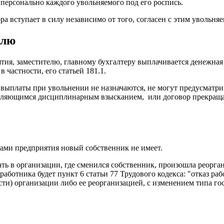
персонально каждого увольняемого под его роспись.
 вступает в силу независимо от того, согласен с этим увольня
елю
я, заместителю, главному бухгалтеру выплачивается денежная 
 частности, его статьей 181.1.
 выплаты при увольнении не назначаются, не могут предусматри
являющимся дисциплинарным взысканием, или договор прекраща
ками предприятия новый собственник не имеет.
тать в организации, где сменился собственник, произошла реорг
аботника будет пункт 6 статьи 77 Трудового кодекса: "отказ ра
ти) организации либо ее реорганизацией, с изменением типа го