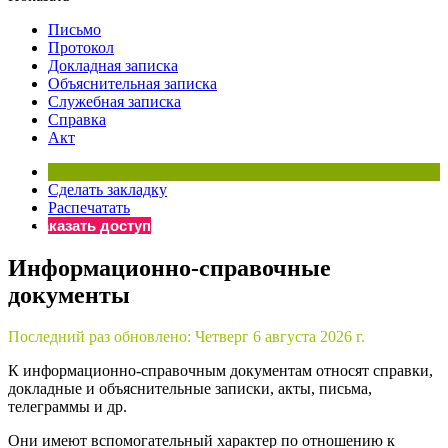
×
Бератор
Письмо
«Практическая энциклопедия бухгалтера»
Протокол
Докладная записка
Материалы электронного журнала
Объяснительная записка
«Нормативные акты для бухгалтера»
Служебная записка
Материалы электронного журнала
Справка
«Практическая бухгалтерия»
Акт
Онлайн-сервисы «Учетная политика» и «Алгоритмы для
Сделать закладку
Распечатать
Просто заполните форму, и мы вышлем вам на почту письмо
Заказать доступ
Информационно-справочные
документы
Последний раз обновлено:
Четверг 6 августа 2026 г.
К информационно-справочным документам относят справки,
докладные и объяснительные записки, акты, письма,
телеграммы и др.
Они имеют вспомогательный характер по отношению к