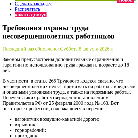
НОВОЕ
Сделать закладку
×
Бератор
Распечатать
«Практическая энциклопедия бухгалтера»
Заказать доступ
Материалы электронного журнала
Требования охраны труда
«Нормативные акты для бухгалтера»
несовершеннолетних работников
Материалы электронного журнала
«Практическая бухгалтерия»
Онлайн-сервисы «Учетная политика» и «Алгоритмы для
Последний раз обновлено:
Суббота 8 августа 2026 г.
Законом предусмотрены дополнительные ограничения и
гарантии по использованию труда граждан в возрасте до 18
Просто заполните форму, и мы вышлем вам на почту письмо
лет.
В частности, в статье 265 Трудового кодекса сказано, что
несовершеннолетних нельзя принимать на работы с вредными
и опасными условиями труда, а также на подземные работы.
Перечень таких работ утвержден постановлением
Правительства РФ от 25 февраля 2000 года № 163. Вот
некоторые профессии, содержащиеся в перечне:
вагонетчик воздушно-канатной дороги;
взрывник;
горнорабочий;
проходчик;