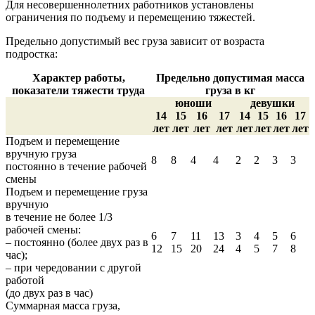
Для несовершеннолетних работников установлены
ограничения по подъему и перемещению тяжестей.
Предельно допустимый вес груза зависит от возраста
подростка:
Характер работы,
Предельно допустимая масса
показатели тяжести труда
груза в кг
юноши
девушки
14
15
16
17
14
15
16
17
лет
лет
лет
лет
лет
лет
лет
лет
Подъем и перемещение
вручную груза
8
8
4
4
2
2
3
3
постоянно в течение рабочей
смены
Подъем и перемещение груза
вручную
в течение не более 1/3
рабочей смены:
6
7
11
13
3
4
5
6
– постоянно (более двух раз в
12
15
20
24
4
5
7
8
час);
– при чередовании с другой
работой
(до двух раз в час)
Суммарная масса груза,