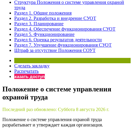
Структура Положения о системе управления охраной
Бератор
труда
Раздел 1. Общие положения
«Практическая энциклопедия бухгалтера»
Раздел 2. Разработка и внедрение СУОТ
Материалы электронного журнала
Раздел 3. Планирование
«Нормативные акты для бухгалтера»
Раздел 4. Обеспечение функционирования СУОТ
Материалы электронного журнала
Раздел 5. Функционирование
Раздел 6. Оценка результатов деятельности
«Практическая бухгалтерия»
Раздел 7. Улучшение функционирования СУОТ
Онлайн-сервисы «Учетная политика» и «Алгоритмы для
Штраф за отсутствие Положения СОУТ
Сделать закладку
Просто заполните форму, и мы вышлем вам на почту письмо
Распечатать
Заказать доступ
Положение о системе управления
охраной труда
Последний раз обновлено:
Суббота 8 августа 2026 г.
Положение о системе управления охраной труда
разрабатывает и утверждает каждая организация.