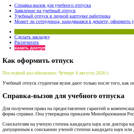
Справка-вызов для учебного отпуска
Бератор
Заявление на учебный отпуск
«Практическ
Учебный отпуск в личной карточке работника
Материалы 
Может ли сотрудница, находящаяся в декрете, оформить 
«Нормативны
Материалы 
Сделать закладку
«Практическ
Распечатать
Онлайн-серв
Заказать доступ
Как оформить отпуск
Просто заполни
Последний раз обновлено:
Четверг 6 августа 2026 г.
Учебный отпуск студентам вузов дают только после того, как 
Справка-вызов для учебного отпуска
Для получения права на предоставление гарантий и компенсац
форма справки. Она утверждена приказом Минобразования Росс
Соискателям на ученую степень кандидата наук или доктора н
допущенным к соисканию ученой степени кандидата наук или д