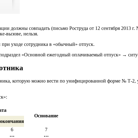
ии должны совпадать (письмо Роструда от 12 сентября 2013 г. №
ке-вызове, нельзя.
и при уходе сотрудника в «обычный» отпуск.
→ подраздел «Основной ежегодный оплачиваемый отпуск» → си
ботника
тника, которую можно вести по унифицированной форме № Т-2, 
ск»:
ата
Основание
окончания
6
7
…
…