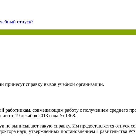
ая энциклопедия бухгалтера»
электронного журнала
учебный отпуск?
е акты для бухгалтера»
электронного журнала
ая бухгалтерия»
исы «Учетная политика» и «Алгоритмы для бухгалтера»
те форму, и мы вышлем вам на почту письмо с льготным счетом.
они принесут справку-вызов учебной организации.
ий работникам, совмещающим работу с получением среднего про
ии от 19 декабря 2013 года № 1368.
аук не выписывают такую справку. Им предоставляется отпуск с
октора наук, утвержденных постановлением Правительства РФ от