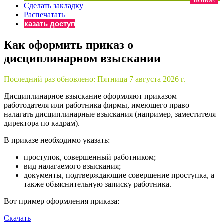
НОВОЕ
Сделать закладку
×
Бератор
Распечатать
«Практическая энциклопедия бухгалтера»
Заказать доступ
Материалы электронного журнала
Как оформить приказ о
«Нормативные акты для бухгалтера»
дисциплинарном взыскании
Материалы электронного журнала
«Практическая бухгалтерия»
Онлайн-сервисы «Учетная политика» и «Алгоритмы для
Последний раз обновлено:
Пятница 7 августа 2026 г.
Дисциплинарное взыскание оформляют приказом
работодателя или работника фирмы, имеющего право
Просто заполните форму, и мы вышлем вам на почту письмо
налагать дисциплинарные взыскания (например, заместителя
директора по кадрам).
В приказе необходимо указать:
проступок, совершенный работником;
вид налагаемого взыскания;
документы, подтверждающие совершение проступка, а
также объяснительную записку работника.
Вот пример оформления приказа:
Скачать