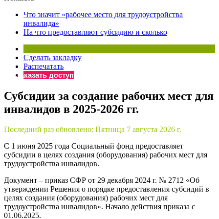
×
Бератор
Что значит «рабочее место для трудоустройства
«Практическая энциклопедия бухгалтера»
инвалида»
На что предоставляют субсидию и сколько
Материалы электронного журнала
«Нормативные акты для бухгалтера»
Материалы электронного журнала
Сделать закладку
«Практическая бухгалтерия»
Распечатать
Заказать доступ
Онлайн-сервисы «Учетная политика» и «Алгоритмы для
Субсидии за создание рабочих мест для
инвалидов в 2025-2026 гг.
Просто заполните форму, и мы вышлем вам на почту письмо
Последний раз обновлено:
Пятница 7 августа 2026 г.
С 1 июня 2025 года Социальный фонд предоставляет
субсидии в целях создания (оборудования) рабочих мест для
трудоустройства инвалидов.
Документ – приказ СФР от 29 декабря 2024 г. № 2712 «Об
утверждении Решения о порядке предоставления субсидий в
целях создания (оборудования) рабочих мест для
трудоустройства инвалидов». Начало действия приказа с
01.06.2025.