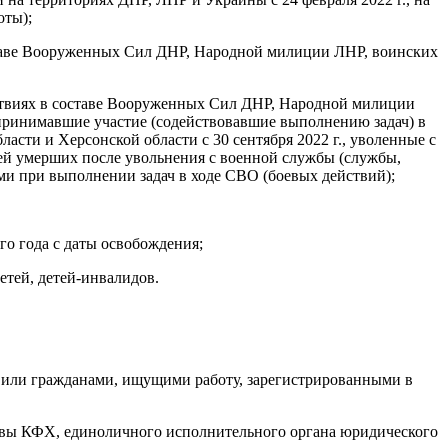
оты);
ставе Вооруженных Сил ДНР, Народной милиции ЛНР, воинских
ствиях в составе Вооруженных Сил ДНР, Народной милиции
 принимавшие участие (содействовавшие выполнению задач) в
асти и Херсонской области с 30 сентября 2022 г., уволенные с
ей умерших после увольнения с военной службы (службы,
ими при выполнении задач в ходе СВО (боевых действий);
о года с даты освобождения;
тей, детей-инвалидов.
и или гражданами, ищущими работу, зарегистрированными в
главы КФХ, единоличного исполнительного органа юридического