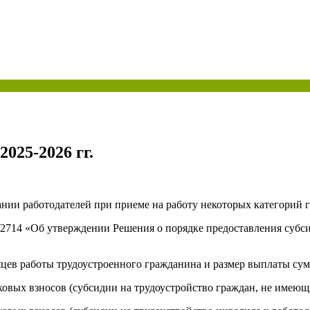
ая энциклопедия бухгалтера»
электронного журнала
е акты для бухгалтера»
электронного журнала
ая бухгалтерия»
исы «Учетная политика» и «Алгоритмы для бухгалтера»
025-2026 гг.
те форму, и мы вышлем вам на почту письмо с льготным счетом.
ании работодателей при приеме на работу некоторых категорий 
№ 2714 «Об утверждении Решения о порядке предоставления суб
есяцев работы трудоустроенного гражданина и размер выплаты сум
овых взносов (субсидии на трудоустройство граждан, не имеющ