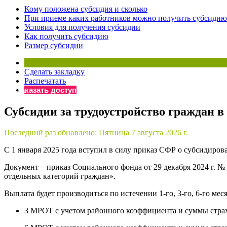
Кому положена субсидия и сколько
Бератор
При приеме каких работников можно получить субсидию
«Практическ
Условия для получения субсидии
Материалы 
Как получить субсидию
Размер субсидии
«Нормативны
Материалы 
«Практическ
Сделать закладку
Онлайн-серв
Распечатать
Заказать доступ
Субсидии за трудоустройство граждан в 2
Просто заполни
Последний раз обновлено:
Пятница 7 августа 2026 г.
С 1 января 2025 года вступил в силу приказ СФР о субсидиров
Документ – приказ Социального фонда от 29 декабря 2024 г. 
отдельных категорий граждан».
Выплата будет производиться по истечении 1-го, 3-го, 6-го м
3 МРОТ с учетом районного коэффициента и суммы страх