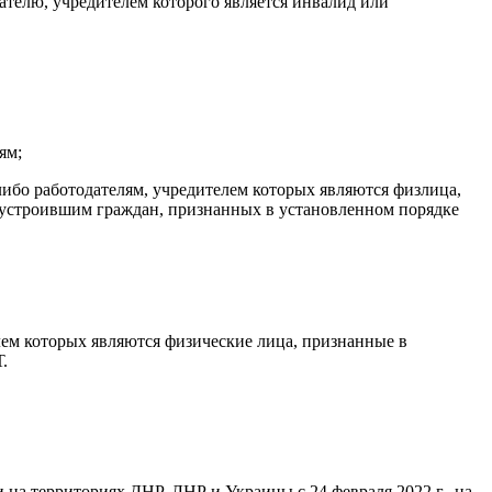
ателю, учредителем которого является инвалид или
ям;
ибо работодателям, учредителем которых являются физлица,
оустроившим граждан, признанных в установленном порядке
ем которых являются физические лица, признанные в
.
на территориях ДНР, ЛНР и Украины с 24 февраля 2022 г., на