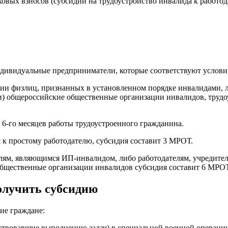
вых взносов (субсидии на трудоустройство инвалида к работод
ндивидуальные предприниматели, которые соответствуют услови
ии физлиц, признанных в установленном порядке инвалидами, л
и) общероссийские общественные организации инвалидов, труд
 6-го месяцев работы трудоустроенного гражданина.
 к простому работодателю, субсидия составит 3 МРОТ.
лям, являющимся ИП-инвалидом, либо работодателям, учредител
общественные организации инвалидов субсидия составит 6 МРОТ
олучить субсидию
ие граждане:
твовавшие выполнению задач) в специальной военной операции 