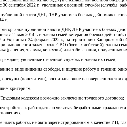
 30 сентября 2022 г., уволенные с военной службы (службы, раб
в публичной власти ДНР, ЛНР участие в боевых действиях в со
4 г.;
иями органов публичной власти ДНР, ЛНР участие в боевых дей
я с 11 мая 2014 г. и члены семей ветеранов боевых действий,
 Украины с 24 февраля 2022 г., на территориях Запорожской обл
ри выполнении задач в ходе СВО (боевых действий), члены сем
ечья (ранения, травмы, контузии) или заболевания, полученных 
граждане, уволенные с военной службы, и члены их семей;
ание в виде лишения свободы, и ищущие работу в течении одног
, опекуны (попечители), воспитывающие несовершеннолетних де
ющим критериям:
с Трудовым кодексом возможно заключение трудового договора;
удоустройства к работодателю являться безработными гражданам
отношениях;
 не иметь работы, не быть зарегистрированным в качестве ИП, 