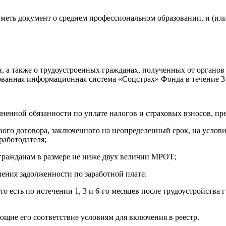
иметь документ о среднем профессиональном образовании, и (ил
н, а также о трудоустроенных гражданах, полученных от органо
анная информационная система «Соцстрах» Фонда в течение 3 р
олненной обязанности по уплате налогов и страховых взносов, п
вого договора, заключенного на неопределенный срок, на услови
работодателя;
 гражданам в размере не ниже двух величин МРОТ;
ления задолженности по заработной плате.
 есть по истечении 1, 3 и 6-го месяцев после трудоустройства 
щие его соответствие условиям для включения в реестр.