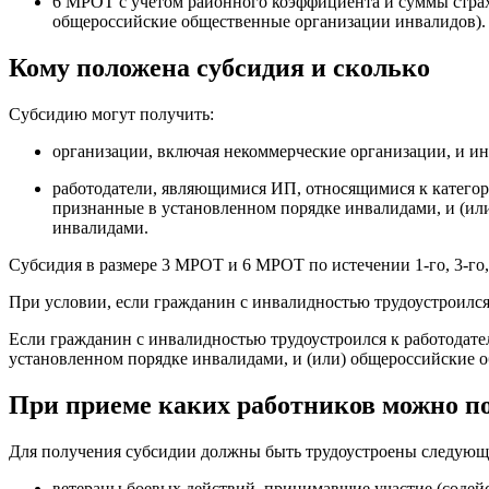
6 МРОТ с учетом районного коэффициента и суммы страхо
общероссийские общественные организации инвалидов).
Кому положена субсидия и сколько
Субсидию могут получить:
организации, включая некоммерческие организации, и и
работодатели, являющимися ИП, относящимися к категор
признанные в установленном порядке инвалидами, и (ил
инвалидами.
Субсидия в размере 3 МРОТ и 6 МРОТ по истечении 1-го, 3-го,
При условии, если гражданин с инвалидностью трудоустроился
Если гражданин с инвалидностью трудоустроился к работодате
установленном порядке инвалидами, и (или) общероссийские 
При приеме каких работников можно п
Для получения субсидии должны быть трудоустроены следующ
ветераны боевых действий, принимавшие участие (содейс