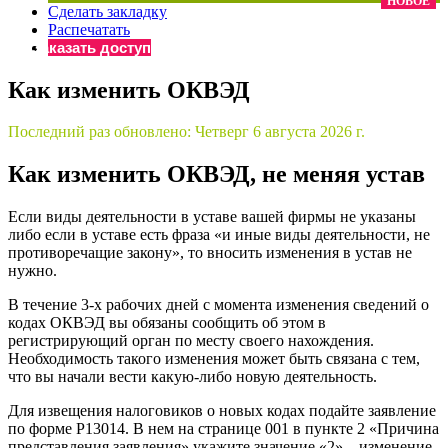
НОВОЕ
Сделать закладку
×
Бератор
Распечатать
«Практическая энциклопедия бухгалтера»
Заказать доступ
Материалы электронного журнала
Как изменить ОКВЭД
«Нормативные акты для бухгалтера»
Материалы электронного журнала
Последний раз обновлено:
Четверг 6 августа 2026 г.
«Практическая бухгалтерия»
Онлайн-сервисы «Учетная политика» и «Алгоритмы для
Как изменить ОКВЭД, не меняя устав
Если виды деятельности в уставе вашей фирмы не указаны
Просто заполните форму, и мы вышлем вам на почту письмо
либо если в уставе есть фраза «и иные виды деятельности, не
противоречащие закону», то вносить изменения в устав не
нужно.
В течение 3-х рабочих дней с момента изменения сведений о
кодах ОКВЭД вы обязаны сообщить об этом в
регистрирующий орган по месту своего нахождения.
Необходимость такого изменения может быть связана с тем,
что вы начали вести какую-либо новую деятельность.
Для извещения налоговиков о новых кодах подайте заявление
по форме Р13014. В нем на странице 001 в пункте 2 «Причина
представления заявления» укажите значение «2» – изменение