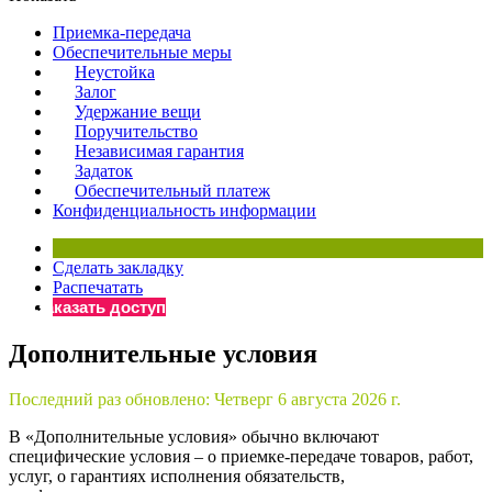
×
Бератор
Приемка-передача
«Практическая энциклопедия бухгалтера»
Oбеспечительные меры
Неустойка
Материалы электронного журнала
Залог
«Нормативные акты для бухгалтера»
Удержание вещи
Материалы электронного журнала
Поручительство
«Практическая бухгалтерия»
Независимая гарантия
Задаток
Онлайн-сервисы «Учетная политика» и «Алгоритмы для
Обеспечительный платеж
Конфиденциальность информации
Просто заполните форму, и мы вышлем вам на почту письмо
Сделать закладку
Распечатать
Заказать доступ
Дополнительные условия
Последний раз обновлено:
Четверг 6 августа 2026 г.
В «Дополнительные условия» обычно включают
специфические условия – о приемке-передаче товаров, работ,
услуг, о гарантиях исполнения обязательств,