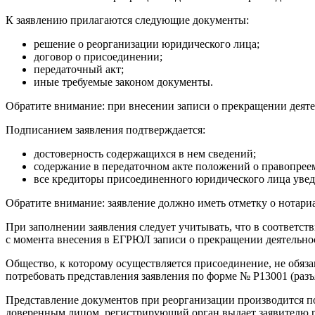
К заявлению прилагаются следующие документы:
решение о реорганизации юридического лица;
договор о присоединении;
передаточный акт;
иные требуемые законом документы.
Обратите внимание: при внесении записи о прекращении деяте
Подписанием заявления подтверждается:
достоверность содержащихся в нем сведений;
содержание в передаточном акте положений о правопрее
все кредиторы присоединенного юридического лица увед
Обратите внимание: заявление должно иметь отметку о нотариа
При заполнении заявления следует учитывать, что в соответст
с момента внесения в ЕГРЮЛ записи о прекращении деятельн
Общество, к которому осуществляется присоединение, не обяз
потребовать представления заявления по форме № Р13001 (разъя
Представление документов при реорганизации производится по 
доверенным лицом, регистрирующий орган выдает заявителю р