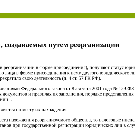
ая энциклопедия бухгалтера»
электронного журнала
е акты для бухгалтера»
электронного журнала
ая бухгалтерия»
, создаваемых путем реорганизации
исы «Учетная политика» и «Алгоритмы для бухгалтера»
ев реорганизации в форме присоединения), получают статус юри
те форму, и мы вышлем вам на почту письмо с льготным счетом.
о лица в форме присоединения к нему другого юридического ли
кратило свою деятельность (п. 4 ст. 57 ГК РФ).
бованиями Федерального закона от 8 августа 2001 года № 129-Ф
 документов и правилах их заполнения, порядке представления
ании».
ляется по месту их нахождения.
места нахождения реорганизуемого общества, то налоговые инсп
ганов при государственной регистрации юридических лиц в слу