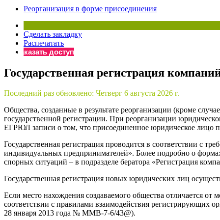
Реорганизация в форме присоединения
Бератор
«Практическ
Материалы 
Сделать закладку
Распечатать
«Нормативны
Заказать доступ
Материалы 
«Практическ
Государственная регистрация компаний
Онлайн-серв
Последний раз обновлено:
Четверг 6 августа 2026 г.
Общества, созданные в результате реорганизации (кроме случа
Просто заполни
государственной регистрации. При реорганизации юридическог
ЕГРЮЛ записи о том, что присоединенное юридическое лицо пре
Государственная регистрация проводится в соответствии с тре
индивидуальных предпринимателей». Более подробно о формах
спорных ситуаций – в подразделе бератора «Регистрация комп
Государственная регистрация новых юридических лиц осуществ
Если место нахождения создаваемого общества отличается от 
соответствии с правилами взаимодействия регистрирующих ор
28 января 2013 года № ММВ-7-6/43@).