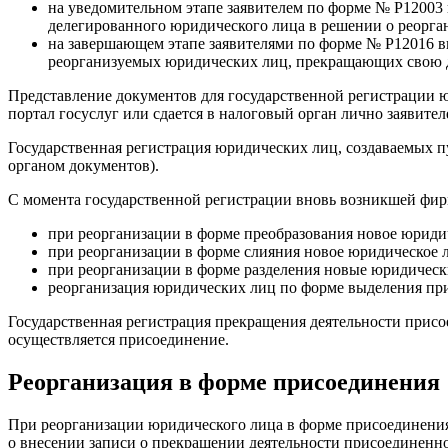
на уведомительном этапе заявителем по форме № Р12003 
делегированного юридического лица в решении о реорга
на завершающем этапе заявителями по форме № Р12016 в
реорганизуемых юридических лиц, прекращающих свою де
Представление документов для государственной регистрации ю
портал госуслуг или сдается в налоговый орган лично заявит
Государственная регистрация юридических лиц, создаваемых п
органом документов).
С момента государственной регистрации вновь возникшей фи
при реорганизации в форме преобразования новое юридич
при реорганизации в форме слияния новое юридическое л
при реорганизации в форме разделения новые юридически
реорганизация юридических лиц по форме выделения при
Государственная регистрация прекращения деятельности прис
осуществляется присоединение.
Реорганизация в форме присоединения
При реорганизации юридического лица в форме присоединения 
о внесении записи о прекращении деятельности присоединенн