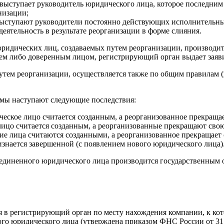
выступает руководитель юридического лица, которое последним
низации;
ыступают руководители постоянно действующих исполнительных
ятельность в результате реорганизации в форме слияния.
ридических лиц, создаваемых путем реорганизации, производитс
елем либо доверенным лицом, регистрирующий орган выдает заяв
утем реорганизации, осуществляется также по общим правилам 
рмы наступают следующие последствия:
еское лицо считается созданным, а реорганизованное прекращае
ицо считается созданным, а реорганизованные прекращают свою
е лица считаются созданными, а реорганизованное прекращает 
знается завершенной (с появлением нового юридического лица)
оединенного юридического лица производится государственным 
в регистрирующий орган по месту нахождения компании, к кото
ого юридического лица (утверждена приказом ФНС России от 31.