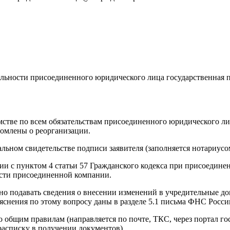
льности присоединенного юридического лица государственная п
мстве по всем обязательствам присоединенного юридического ли
омлены о реорганизации.
льном свидетельстве подписи заявителя (заполняется нотариусо
вии с пунктом 4 статьи 57 Гражданского кодекса при присоедин
ости присоединенной компании.
ано подавать сведения о внесении изменений в учредительные 
снения по этому вопросу даны в разделе 5.1 письма ФНС России 
общим правилам (направляется по почте, ТКС, через портал гос
асписку в получении документов).